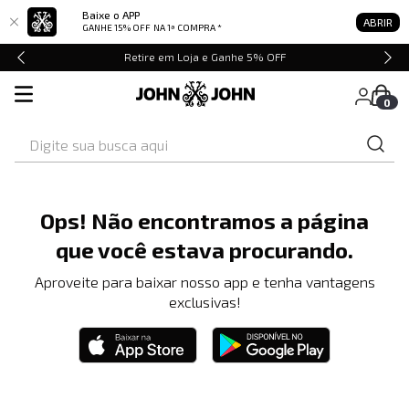
Baixe o APP
ABRIR
GANHE 15% OFF
NA 1ª COMPRA *
Retire em Loja e Ganhe 5% OFF
0
Digite sua busca aqui
Ops! Não encontramos a página
que você estava procurando.
Aproveite para baixar nosso app e tenha vantagens
exclusivas!