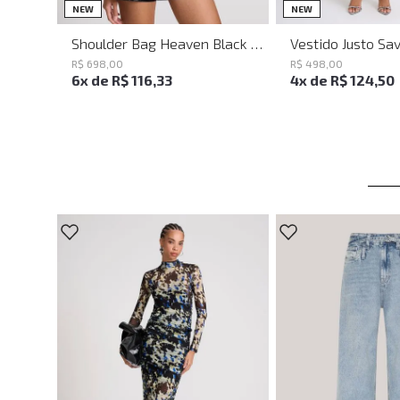
UN
PP
P
NEW
NEW
Shoulder Bag Heaven Black John John Feminina
R$
698
,
00
R$
498
,
00
6
x de
R$
116
,
33
4
x de
R$
124
,
50