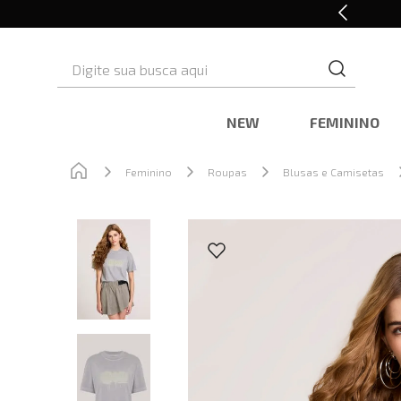
Retire em Loja e Ganhe 5% OFF
Digite sua busca aqui
NEW
FEMININO
Feminino
Roupas
Blusas e Camisetas