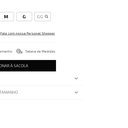
M
G
GG
Fale com nossa Personal Shopper
tamanho
Tabela de Medidas
IONAR À SACOLA
 TAMANHO