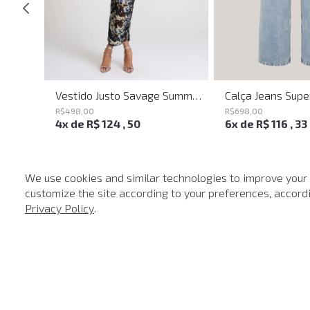
Calça Jeans Flare Bell Montpellier John John Feminina
Vestido Justo Savage Summer John John Feminino
R$
498
,
00
R$
698
,
00
4
x de
R$
124
,
50
6
x de
R$
116
,
33
We use cookies and similar technologies to improve your
customize the site according to your preferences, accordin
-
40%
Privacy Policy
.