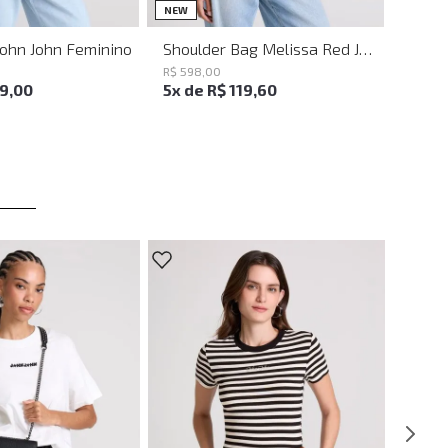
UN
UN
NEW
John John Feminino
Shoulder Bag Melissa Red John John Feminina
R$
598
,
00
19
,
00
5
x de
R$
119
,
60