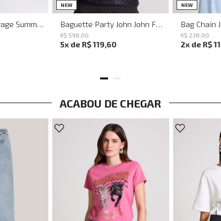
M
G
UN
NEW
NEW
Vestido Justo Savage Summer John John Feminino
Baguette Party John John Feminina
Bag Chain 
R$
598
,
00
R$
238
,
00
5
x de
R$
119
,
60
2
x de
R$
1
ACABOU DE CHEGAR