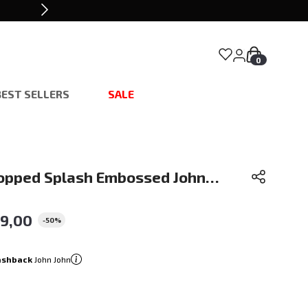
0
BEST SELLERS
SALE
opped Splash Embossed John
na
49
,
00
-
50%
ashback
John John