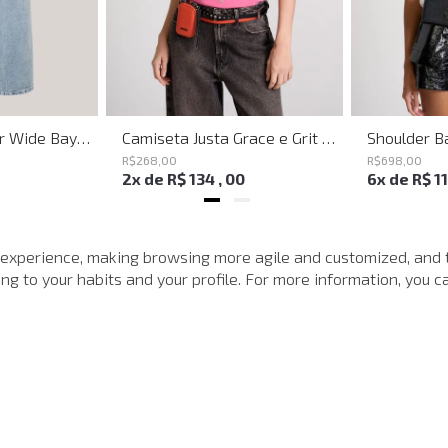
Calça Jeans Super Wide Bayern John John Feminina
Camiseta Justa Grace e Grit Rosa John John Feminina
R$
268
,
00
R$
698
,
00
2
x de
R$
134
,
00
6
x de
R$
1
MAIS VISTOS
 experience, making browsing more agile and customized, and 
g to your habits and your profile. For more information, you ca
-
40%