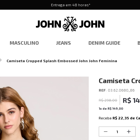
Entrega em 48 horas*
MASCULINO
JEANS
DENIM GUIDE
Camiseta Cropped Splash Embossed John John Feminina
Camiseta Cr
John Femini
REF
:
03.62.0680_86
R$
1
R$
298
,
00
1
x de
R$
149
,
00
Receba
R$ 22,35
de C