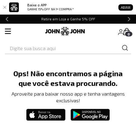
Baixe o APP
ABRIR
GANHE 15% OFF
NA 1ª COMPRA *
Retire em Loja e Ganhe 5% OFF
0
Digite sua busca aqui
Ops! Não encontramos a página
que você estava procurando.
Aproveite para baixar nosso app e tenha vantagens
exclusivas!