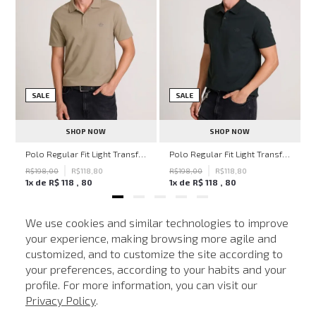
SALE
SALE
SHOP NOW
SHOP NOW
hn John Feminina
Polo Regular Fit Light Transfer Bege Médio John John Masculina
Polo Regular Fit Light Transfer Verde Escuro John John Masculina
R$
198
,
00
R$
118
,
80
R$
198
,
00
R$
118
,
80
1
x de
R$
118
,
80
1
x de
R$
118
,
80
We use cookies and similar technologies to improve
your experience, making browsing more agile and
NEWSLETTER
customized, and to customize the site according to
ATENDIMENTO
Cadastre seu e-mail para receber nossas novidades.
your preferences, according to your habits and your
profile. For more information, you can visit our
Privacy Policy
.