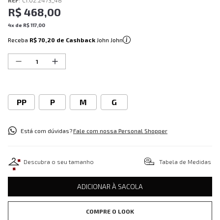
REF
:
C1.02.2473_48
R$
468
,
00
4
x de
R$
117
,
00
Receba
R$ 70,20
de Cashback
John John
PP
P
M
G
Está com dúvidas?
Fale com nossa Personal Shopper
Descubra o seu tamanho
Tabela de Medidas
ADICIONAR À SACOLA
COMPRE O LOOK