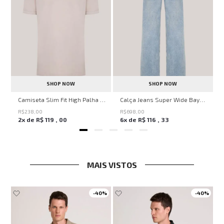
SHOP NOW
SHOP NOW
John Feminina
Camiseta Slim Fit High Palha John John Masculina
Calça Jeans Super Wide Bayern John John Feminina
R$
238
,
00
R$
698
,
00
2
x de
R$
119
,
00
6
x de
R$
116
,
33
MAIS VISTOS
-
40%
-
40%