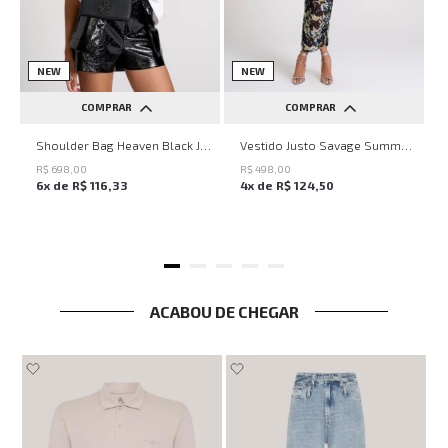
NEW
NEW
COMPRAR
COMPRAR
UN
PP
P
M
G
Shoulder Bag Heaven Black John John Feminina
Vestido Justo Savage Summer John John Feminino
R$
698
,
00
R$
498
,
00
6
x de
R$
116
,
33
4
x de
R$
124
,
50
ACABOU DE CHEGAR