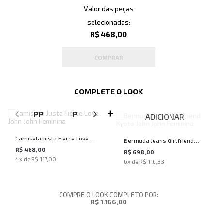
Valor das peças
selecionadas:
R$ 468,00
COMPRAR
COMPLETE O LOOK
SELECIONE O TAMANHO PARA ADICIONAR
PP
P
M
G
ADICIONAR
Camiseta Justa Fierce Love
Bermuda Jeans Girlfriend
John John Feminina
R$ 468,00
Kyoto John John Feminina
R$ 698,00
4
x de
R$ 117,00
6
x de
R$ 116,33
COMPRE O LOOK COMPLETO POR:
R$ 1.166,00