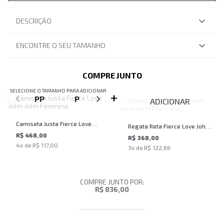
DESCRIÇÃO
ENCONTRE O SEU TAMANHO
COMPRE JUNTO
SELECIONE O TAMANHO PARA ADICIONAR
PP
P
M
G
ADICIONAR
Camiseta Justa Fierce Love
Regata Reta Fierce Love John
John John Feminina
R$ 468,00
John Feminina
R$ 368,00
4
x de
R$ 117,00
3
x de
R$ 122,66
COMPRE JUNTO POR:
R$ 836,00