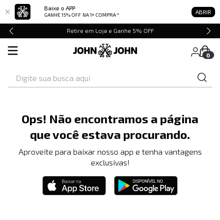
Baixe o APP
ABRIR
GANHE 15% OFF
NA 1ª COMPRA *
Retire em Loja e Ganhe 5% OFF
0
Digite sua busca aqui
Ops! Não encontramos a página
que você estava procurando.
Aproveite para baixar nosso app e tenha vantagens
exclusivas!