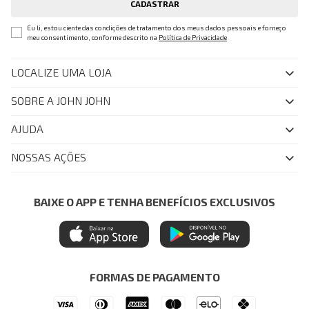
CADASTRAR
Eu li, estou ciente das condições de tratamento dos meus dados pessoais e forneço
meu consentimento, conforme descrito na
Política de Privacidade
LOCALIZE UMA LOJA
SOBRE A JOHN JOHN
Quem Somos
AJUDA
Nossas Lojas
FAQ
NOSSAS AÇÕES
John John Club
Central de Atendimento
Livelo
Política de Privacidade
Minha Conta
Azul Fidelidade
BAIXE O APP E TENHA BENEFÍCIOS EXCLUSIVOS
Painel de Privacidade
Trocas e Devoluções
Mastercard
Central de Preferências
Regulamentos
Itau Personnalite
Ética e Sustentabilidade
Seja um Revendedor
Denim Guide
ModaComVerso
Seja um Franqueado
FORMAS DE PAGAMENTO
APP
Drop Your Jeans