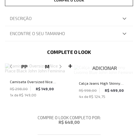
COMPRE O LOOK
DESCRIÇÃO
ENCONTRE O SEU TAMANHO
COMPLETE O LOOK
SELECIONE O TAMANHO PARA ADICIONAR
PP
M
ADICIONAR
Camiseta Oversized Nice
Calça Jeans High Skinny
Place Black John John
R$ 298,00
R$ 149,00
Livorno Blue John John
R$ 998,00
R$ 499,00
1
x de
R$ 149,00
Feminina
4
x de
R$ 124,75
Feminina
COMPRE O LOOK COMPLETO POR:
R$ 648,00