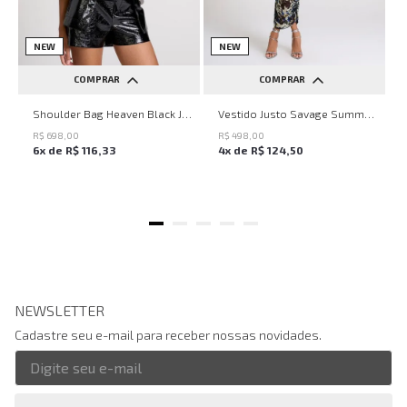
NEW
NEW
COMPRAR
COMPRAR
UN
PP
P
M
G
Shoulder Bag Heaven Black John John Feminina
Vestido Justo Savage Summer John John Feminino
R$
698
,
00
R$
498
,
00
6
x de
R$
116
,
33
4
x de
R$
124
,
50
NEWSLETTER
Cadastre seu e-mail para receber nossas novidades.