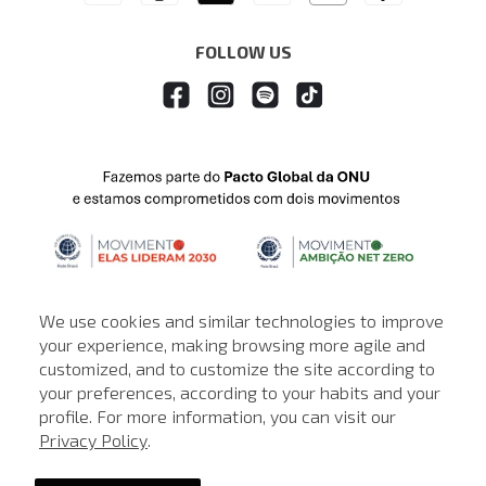
FOLLOW US
We use cookies and similar technologies to improve
your experience, making browsing more agile and
customized, and to customize the site according to
ATENDIMENTO
your preferences, according to your habits and your
profile. For more information, you can visit our
© © Copyright 2000-2026 - Todos os direitos reservados. A Loja de
Privacy Policy
.
John John reserva-se no direito de corrigir ou alterar informações
como: preços, promoções e disponibilidade de estoque a qualquer
momento.