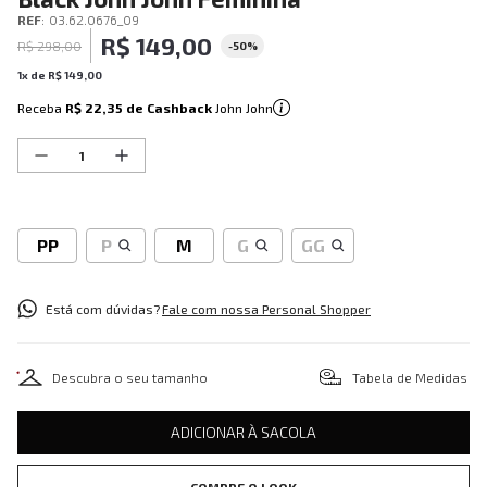
REF
:
03.62.0676_09
R$
149
,
00
R$
298
,
00
-
50%
1
x de
R$
149
,
00
Receba
R$ 22,35
de Cashback
John John
PP
P
M
G
GG
Está com dúvidas?
Fale com nossa Personal Shopper
Descubra o seu tamanho
Tabela de Medidas
ADICIONAR À SACOLA