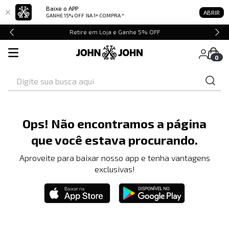
Baixe o APP
ABRIR
GANHE 15% OFF
NA 1ª COMPRA *
Retire em Loja e Ganhe 5% OFF
0
Digite sua busca aqui
Ops! Não encontramos a página
que você estava procurando.
Aproveite para baixar nosso app e tenha vantagens
exclusivas!