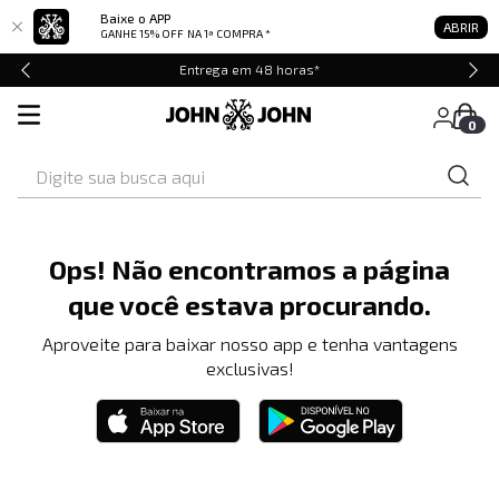
Baixe o APP
ABRIR
GANHE 15% OFF
NA 1ª COMPRA *
Entrega em 48 horas*
0
Digite sua busca aqui
Ops! Não encontramos a página
que você estava procurando.
Aproveite para baixar nosso app e tenha vantagens
exclusivas!