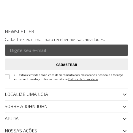
NEWSLETTER
Cadastre seu e-mail para receber nossas novidades.
CADASTRAR
Eu li, estou ciente das condições de tratamento dos meus dados pessoais e forneço
meu consentimento, conforme descrito na
Política de Privacidade
LOCALIZE UMA LOJA
SOBRE A JOHN JOHN
Quem Somos
AJUDA
Nossas Lojas
FAQ
NOSSAS AÇÕES