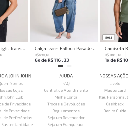
SALE
Polo Regular Fit Light Transfer Verde Escuro John John Masculina
Calça Jeans Balloon Pasadena John John Feminina
80
R$
698
,
00
R$
168
,
00
6
x de
R$
116
,
33
1
x de
R$
1
E A JOHN JOHN
AJUDA
NOSSAS AÇÕE
Quem Somos
FAQ
Livelo
Nossas Lojas
Central de Atendimento
Mastercard
ohn John Club
Minha Conta
Itau Personnali
ica de Privacidade
Trocas e Devoluções
Cashback
el de Privacidade
Regulamentos
Denim Guide
al de Preferências
Seja um Revendedor
e Sustentabilidade
Seja um Franqueado