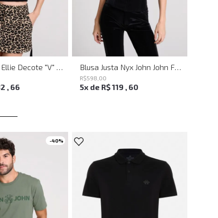
Blusa Justa Ellie Decote "V" Preto John John Feminina
Blusa Justa Nyx John John Feminina
R$
598
,
00
R$
498
32
,
66
5
x de
R$
119
,
60
4
x d
-
40%