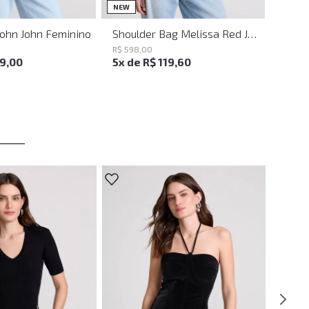
UN
UN
NEW
John John Feminino
Shoulder Bag Melissa Red John John Feminina
R$
598
,
00
19
,
00
5
x de
R$
119
,
60