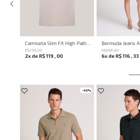
Calça Ampla Circle John John Feminina
Camiseta Slim Fit High Palha John John Masculina
R$
238
,
00
R$
698
,
00
2
x de
R$
119
,
00
6
x de
R$
116
,
33
-
40%
-
40%