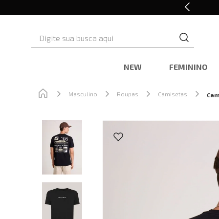
Cashback nas compras
Digite sua busca aqui
NEW
FEMININO
Masculino
Roupas
Camisetas
Cam