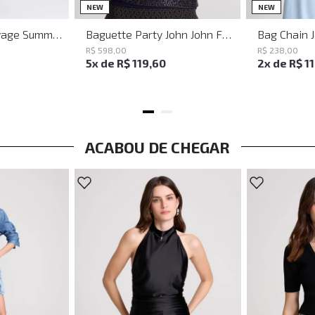
M
G
UN
NEW
NEW
Vestido Justo Savage Summer John John Feminino
Baguette Party John John Feminina
Bag Chain 
R$
598
,
00
R$
238
,
00
5
x de
R$
119
,
60
2
x de
R$
1
ACABOU DE CHEGAR