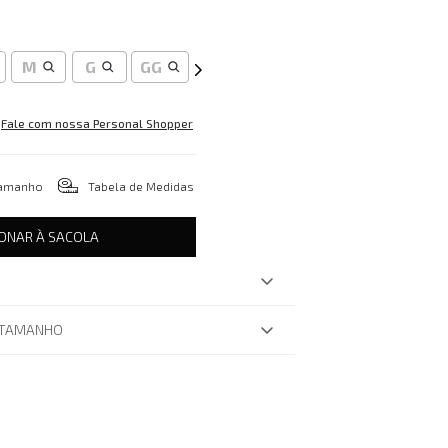
M
G
GG
Fale com nossa Personal Shopper
tamanho
Tabela de Medidas
IONAR À SACOLA
 TAMANHO