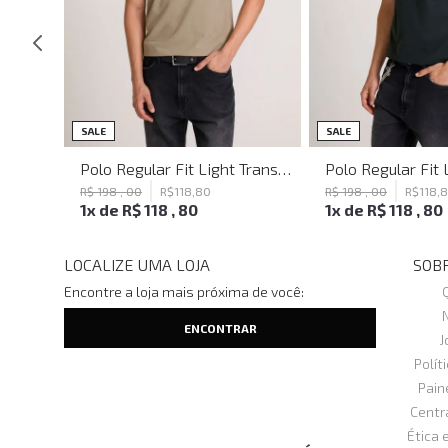
SALE
SALE
Polo Regular Fit Light Transfer Verde Claro John John Masculina
Polo Regular Fit Light Transfer Bege Médio John John Masculina
R$
198
,
00
R$
118
,
80
R$
198
,
00
R$
118
,
1
x de
R$
118
,
80
1
x de
R$
118
,
80
LOCALIZE UMA LOJA
SOBR
Encontre a loja mais próxima de você:
J
Polít
Pain
Centr
Ética 