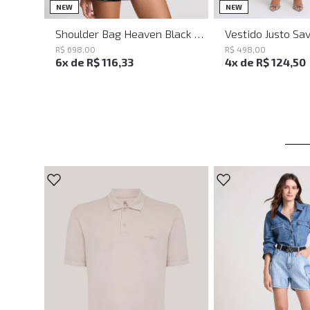
UN
PP
P
NEW
NEW
Shoulder Bag Heaven Black John John Feminina
R$
698
,
00
R$
498
,
00
6
x de
R$
116
,
33
4
x de
R$
124
,
50