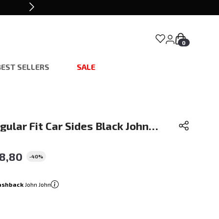
0
BEST SELLERS
SALE
ular Fit Car Sides Black John
ina
78
,
80
-
40%
ashback
John John