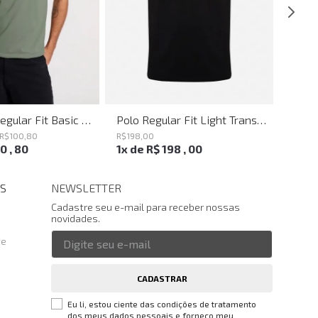
Camiseta Regular Fit Basic Verde Joh John Masculina
Polo Regular Fit Light Transfer Preto John John Masculina
R$
100
,
80
R$
198
,
00
R$
198
,
00
,
80
1
x de
R$
198
,
00
1
x d
S
NEWSLETTER
Cadastre seu e-mail para receber nossas
novidades.
te
CADASTRAR
Eu li, estou ciente das condições de tratamento
dos meus dados pessoais e forneço meu