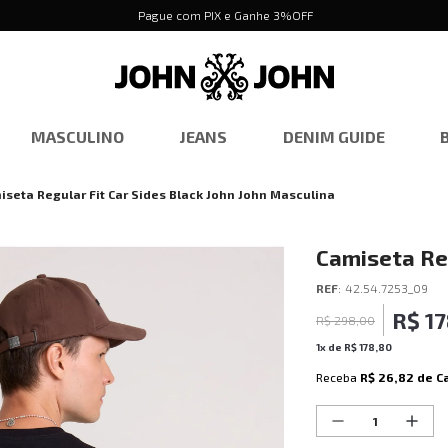
Pague com PIX e Ganhe 3%OFF
MASCULINO
JEANS
DENIM GUIDE
iseta Regular Fit Car Sides Black John John Masculina
Camiseta Reg
John Mascul
REF
:
42.54.7253_09
R$
1
R$
298
,
00
1
x de
R$
178
,
80
Receba
R$ 26,82
de C