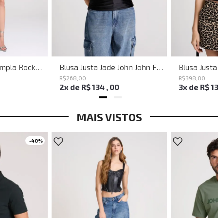
Bermuda Jeans Ampla Rockford John John Feminina
Blusa Justa Jade John John Feminina
R$
268
,
00
R$
398
,
00
2
x de
R$
134
,
00
3
x de
R$
1
MAIS VISTOS
-
40%