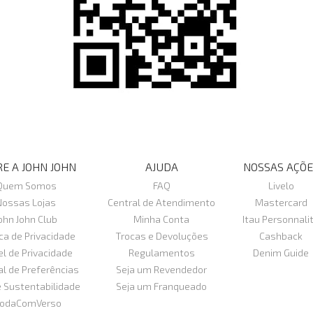
E A JOHN JOHN
AJUDA
NOSSAS AÇÕE
Quem Somos
FAQ
Livelo
Nossas Lojas
Central de Atendimento
Mastercard
ohn John Club
Minha Conta
Itau Personnali
ica de Privacidade
Trocas e Devoluções
Cashback
el de Privacidade
Regulamentos
Denim Guide
al de Preferências
Seja um Revendedor
e Sustentabilidade
Seja um Franqueado
odaComVerso