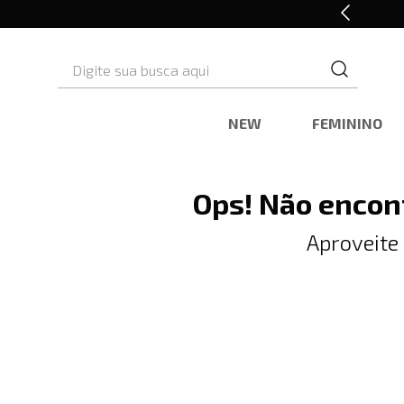
10% OFF* na primeira compra
Digite sua busca aqui
NEW
FEMININO
Ops! Não encon
Aproveite