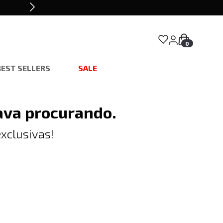
0
BEST SELLERS
SALE
ava procurando.
xclusivas!