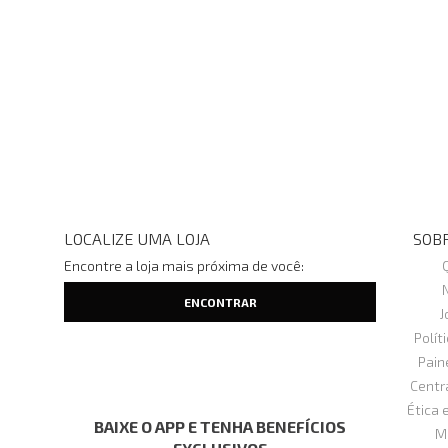
LOCALIZE UMA LOJA
SOBR
Encontre a loja mais próxima de você:
J
Polít
Pain
Centr
Ética 
BAIXE O APP E TENHA BENEFÍCIOS
M