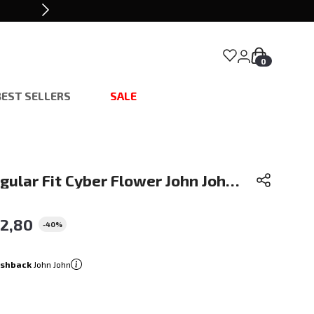
0
BEST SELLERS
SALE
ular Fit Cyber Flower John John
42
,
80
-
40%
ashback
John John