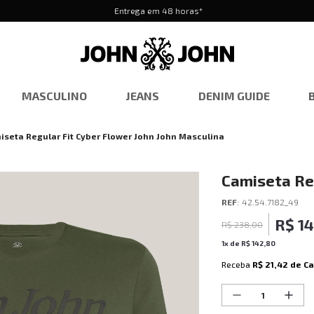
Entrega em 48 horas*
MASCULINO
JEANS
DENIM GUIDE
iseta Regular Fit Cyber Flower John John Masculina
Camiseta Reg
Masculina
REF
:
42.54.7182_49
R$
1
R$
238
,
00
1
x de
R$
142
,
80
Receba
R$ 21,42
de C