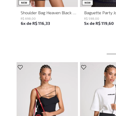
UN
UN
NEW
NEW
Shoulder Bag Heaven Black John John Feminina
R$
698
,
00
R$
598
,
00
6
x de
R$
116
,
33
5
x de
R$
119
,
60