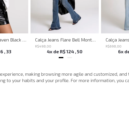
Shoulder Bag Heaven Black John John Feminina
Calça Jeans Flare Bell Montpellier John John Feminina
R$
498
,
00
R$
698
,
00
16
,
33
4
x de
R$
124
,
50
6
x d
MAIS VISTOS
 experience, making browsing more agile and customized, and 
g to your habits and your profile. For more information, you ca
-
40%
-
40%