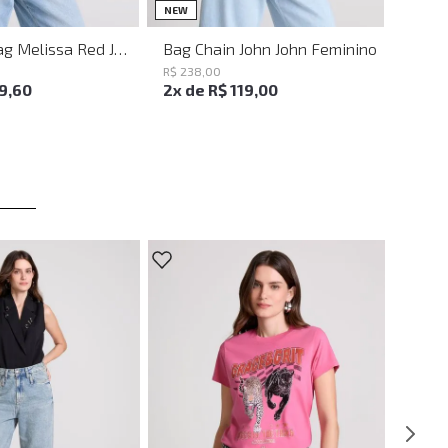
UN
UN
NEW
Shoulder Bag Melissa Red John John Feminina
Bag Chain John John Feminino
R$
238
,
00
19
,
60
2
x de
R$
119
,
00