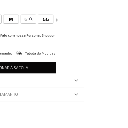
M
G
GG
Fale com nossa Personal Shopper
tamanho
Tabela de Medidas
IONAR À SACOLA
 TAMANHO