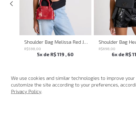
Shoulder Bag Everyday John John Feminina
Shoulder Bag Melissa Red John John Feminina
R$
598
,
00
R$
698
,
00
5
x de
R$
119
,
60
6
x de
R$
1
We use cookies and similar technologies to improve your
customize the site according to your preferences, accordin
-
40%
Privacy Policy
.