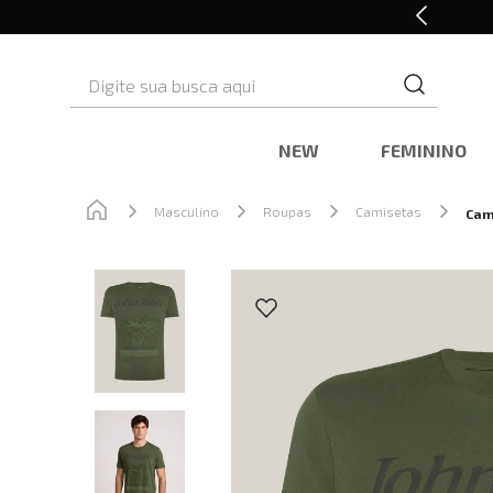
Retire em Loja e Ganhe 5% OFF
Digite sua busca aqui
NEW
FEMININO
Masculino
Roupas
Camisetas
Cam