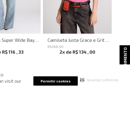
Calça Jeans Super Wide Bayern John John Feminina
Camiseta Justa Grace e Grit Rosa John John Feminina
R$
268
,
00
R$
298
ATENDIMENTO
e
R$
116
,
33
2
x de
R$
134
,
00
to
Advanced preferences
n visit our
Permitir cookies