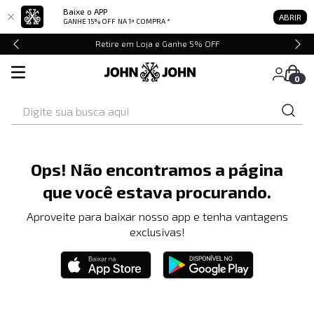
Baixe o APP
ABRIR
GANHE 15% OFF
NA 1ª COMPRA *
Retire em Loja e Ganhe 5% OFF
0
Digite sua busca aqui
Ops! Não encontramos a página
que você estava procurando.
Aproveite para baixar nosso app e tenha vantagens
exclusivas!