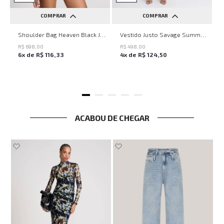
COMPRAR
COMPRAR
UN
PP
P
M
G
Shoulder Bag Heaven Black John John Feminina
Vestido Justo Savage Summer John John Feminino
R$
698
,
00
R$
498
,
00
6
x de
R$
116
,
33
4
x de
R$
124
,
50
ACABOU DE CHEGAR