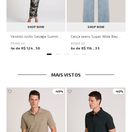
SHOP NOW
SHOP NOW
ell Montpellier John John Feminina
Vestido Justo Savage Summer John John Feminino
Calça Jeans Super Wide Bayern John John Feminina
R$
498
,
00
R$
698
,
00
4
x de
R$
124
,
50
6
x de
R$
116
,
33
MAIS VISTOS
-
40%
-
40%