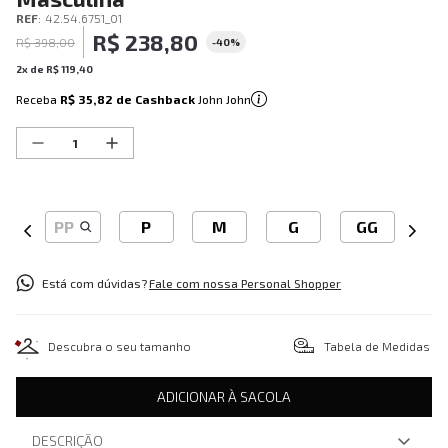
REF
:
42.54.6751_01
R$
238
,
80
R$
398
,
00
-
40%
2
x de
R$
119
,
40
Receba
R$ 35,82
de Cashback
John John
PP
P
M
G
GG
Está com dúvidas?
Fale com nossa Personal Shopper
Descubra o seu tamanho
Tabela de Medidas
ADICIONAR À SACOLA
DESCRIÇÃO