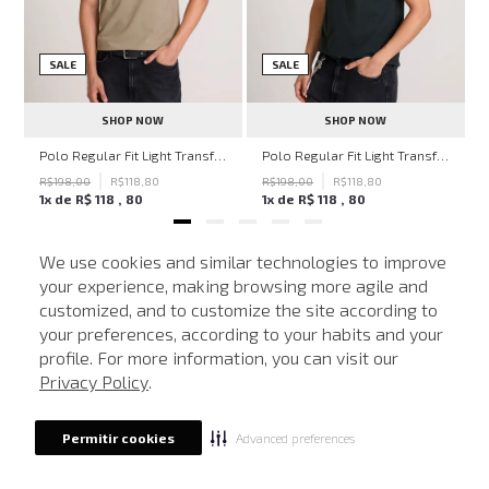
SALE
SALE
SHOP NOW
SHOP NOW
hn John Feminina
Polo Regular Fit Light Transfer Bege Médio John John Masculina
Polo Regular Fit Light Transfer Verde Escuro John John Masculina
R$
198
,
00
R$
118
,
80
R$
198
,
00
R$
118
,
80
1
x de
R$
118
,
80
1
x de
R$
118
,
80
We use cookies and similar technologies to improve
your experience, making browsing more agile and
NEWSLETTER
customized, and to customize the site according to
ATENDIMENTO
Cadastre seu e-mail para receber nossas novidades.
your preferences, according to your habits and your
profile. For more information, you can visit our
Privacy Policy
.
CADASTRAR
Advanced preferences
Permitir cookies
Eu li, estou ciente das condições de tratamento dos meus dados pessoais e forneço
meu consentimento, conforme descrito na
Política de Privacidade