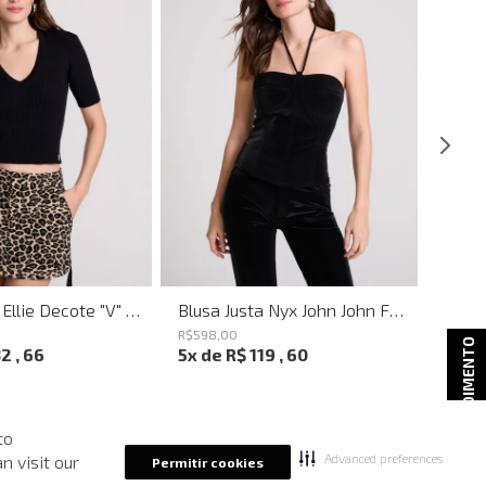
Blusa Justa Ellie Decote "V" Preto John John Feminina
Blusa Justa Nyx John John Feminina
R$
598
,
00
R$
498
ATENDIMENTO
32
,
66
5
x de
R$
119
,
60
4
x d
to
Advanced preferences
n visit our
Permitir cookies