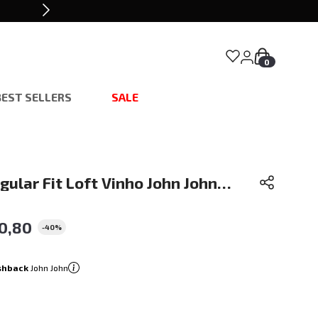
0
BEST SELLERS
SALE
ular Fit Loft Vinho John John
0
,
80
-
40%
shback
John John