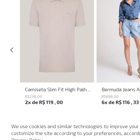
Calça Ampla Circle John John Feminina
Camiseta Slim Fit High Palha John John Masculina
R$
238
,
00
R$
698
,
00
2
x de
R$
119
,
00
6
x de
R$
116
,
33
We use cookies and similar technologies to improve your
customize the site according to your preferences, accordin
-
40%
-
40%
Privacy Policy
.