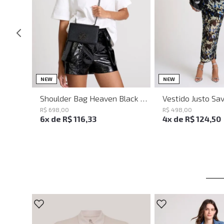
UN
PP
P
NEW
NEW
Shoulder Bag Heaven Black John John Feminina
R$
698
,
00
R$
498
,
00
6
x de
R$
116
,
33
4
x de
R$
124
,
50