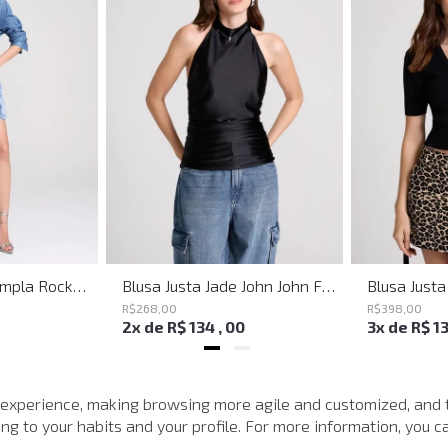
Bermuda Jeans Ampla Rockford John John Feminina
Blusa Justa Jade John John Feminina
R$
268
,
00
R$
398
,
00
2
x de
R$
134
,
00
3
x de
R$
1
VOCÊ TAMBÉM PODE GOSTAR
 experience, making browsing more agile and customized, and 
g to your habits and your profile. For more information, you ca
-
40%