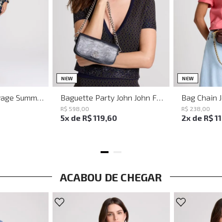
M
G
UN
NEW
NEW
Vestido Justo Savage Summer John John Feminino
Baguette Party John John Feminina
Bag Chain 
R$
598
,
00
R$
238
,
00
5
x de
R$
119
,
60
2
x de
R$
1
ACABOU DE CHEGAR