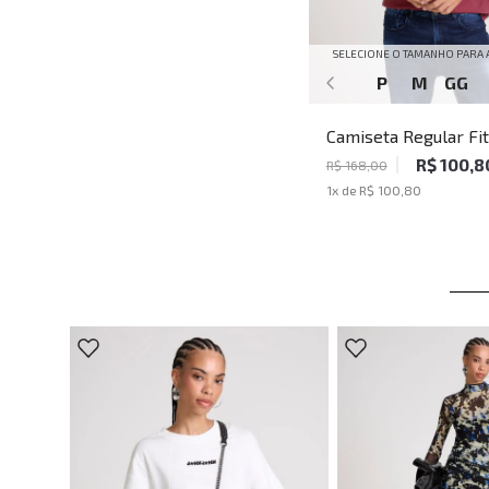
SELECIONE O TAMANHO PARA 
P
M
GG
Camiseta Regular Fit
Vinho John John Mas
R$ 100,8
R$ 168,00
1
x de
R$ 100,80