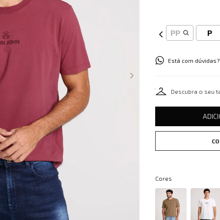
PP
P
Está com dúvidas?
Descubra o seu 
ADIC
CO
Cores