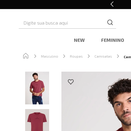
Retire em Loja e Ganhe 5% OFF
Digite sua busca aqui
NEW
FEMININO
Masculino
Roupas
Camisetas
Cam