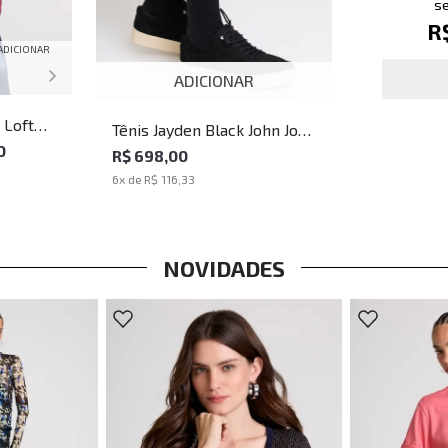
se
R
ADICIONAR
ADICIONAR
 Loft
Tênis Jayden Black John John
culina
0
Masculino
R$ 698,00
6
x de
R$ 116,33
NOVIDADES