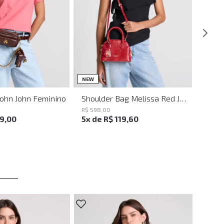
UN
UN
NEW
John John Feminino
Shoulder Bag Melissa Red John John Feminina
R$
598
,
00
19
,
00
5
x de
R$
119
,
60