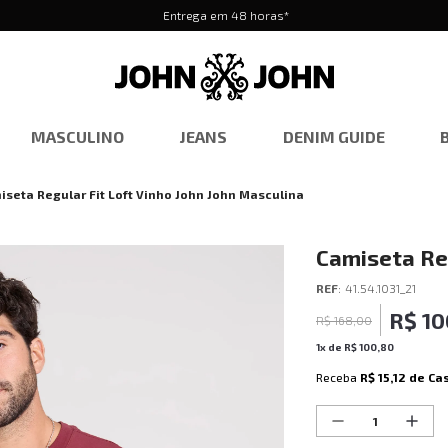
Entrega em 48 horas*
MASCULINO
JEANS
DENIM GUIDE
iseta Regular Fit Loft Vinho John John Masculina
Camiseta Reg
Masculina
REF
:
41.54.1031_21
R$
10
R$
168
,
00
1
x de
R$
100
,
80
Receba
R$ 15,12
de Ca