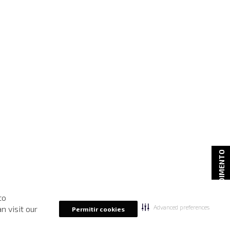
ATENDIMENTO
to
Advanced preferences
n visit our
Permitir cookies