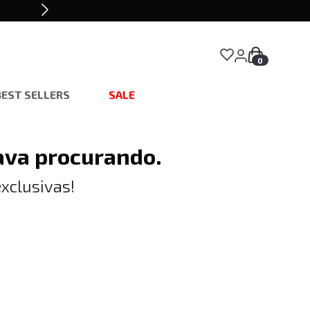
0
BEST SELLERS
SALE
ava procurando.
xclusivas!