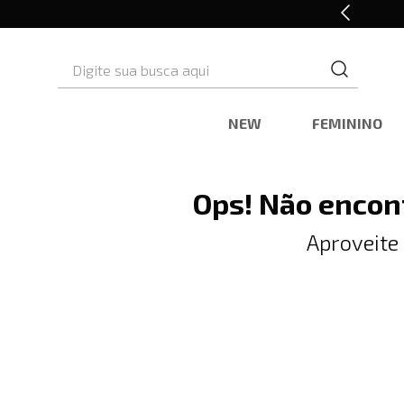
10% OFF* na primeira compra
Digite sua busca aqui
NEW
FEMININO
Ops! Não encon
Aproveite