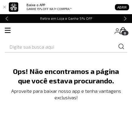
Baixe o APP
ABRIR
GANHE 15% OFF
NA 1ª COMPRA *
Retire em Loja e Ganhe 5% OFF
0
Digite sua busca aqui
Ops! Não encontramos a página
que você estava procurando.
Aproveite para baixar nosso app e tenha vantagens
exclusivas!