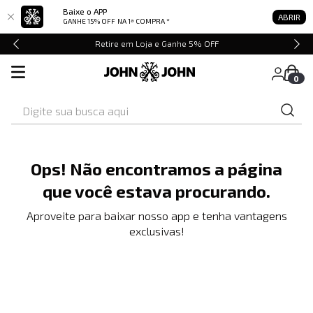
Baixe o APP
ABRIR
GANHE 15% OFF
NA 1ª COMPRA *
Retire em Loja e Ganhe 5% OFF
0
Digite sua busca aqui
Ops! Não encontramos a página
que você estava procurando.
Aproveite para baixar nosso app e tenha vantagens
exclusivas!