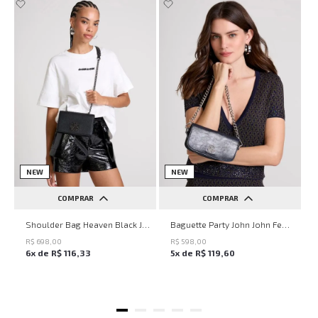
NEW
NEW
COMPRAR
COMPRAR
UN
UN
Shoulder Bag Heaven Black John John Feminina
Baguette Party John John Feminina
R$
698
,
00
R$
598
,
00
6
x de
R$
116
,
33
5
x de
R$
119
,
60