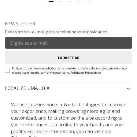
NEWSLETTER
Cadastre seu e-mail para receber nossas novidades.
CADASTRAR
Eu li, estou ciente das condições de tratamento dos meus dados pessoais e forneço
meu consentimento, conforme descrito na
Política de Privacidade
LOCALIZE UMA LOJA
SOBRE A JOHN JOHN
We use cookies and similar technologies to improve
your experience, making browsing more agile and
Quem Somos
AJUDA
customized, and to customize the site according to
ATENDIMENTO
Nossas Lojas
FAQ
your preferences, according to your habits and your
NOSSAS AÇÕES
John John Club
profile. For more information, you can visit our
Central de Atendimento
Livelo
Política de Privacidade