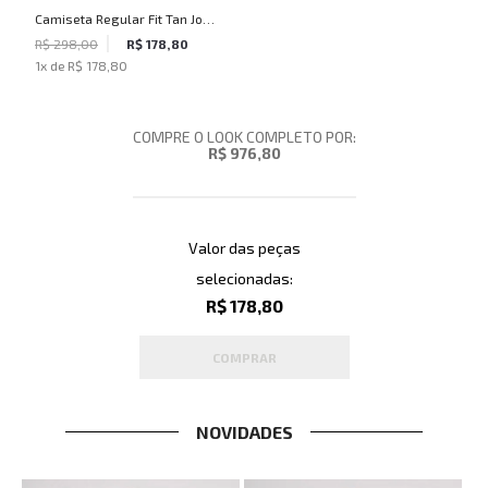
Camiseta Regular Fit Tan John
John Masculina
R$ 298,00
R$ 178,80
1
x de
R$ 178,80
COMPRE O LOOK COMPLETO POR:
R$ 976,80
Valor das peças
selecionadas:
R$ 178,80
COMPRAR
NOVIDADES