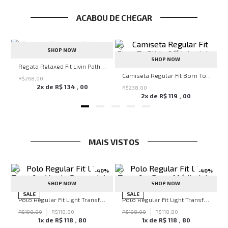
ACABOU DE CHEGAR
SHOP NOW
SHOP NOW
Regata Relaxed Fit Livin Palha John John Masculina
John John Masculina
Camiseta Regular Fit Born To Slide Off John John Masculina
R$
268
,
00
2
x de
R$
134
,
00
R$
238
,
00
2
x de
R$
119
,
00
MAIS VISTOS
-
40%
-
40%
SHOP NOW
SHOP NOW
hn John Feminina
SALE
SALE
Polo Regular Fit Light Transfer Verde Escuro John John Masculina
Polo Regular Fit Light Transfer Bege Médio John John Masculina
R$
198
,
00
R$
118
,
80
R$
198
,
00
R$
118
,
80
1
x de
R$
118
,
80
1
x de
R$
118
,
80