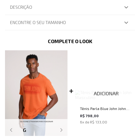
DESCRIÇÃO
ENCONTRE O SEU TAMANHO
COMPLETE O LOOK
ADICIONAR
Tênis Parla Blue John John
Masculino
R$ 798,00
6
x de
R$ 133,00
SELECIONE O TAMANHO PARA ADICIONAR
G