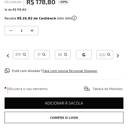
R$
178
,
80
R$
298
,
00
-
40%
1
x de
R$
178
,
80
Receba
R$ 26,82
de Cashback
John John
PP
P
M
G
GG
Está com dúvidas?
Fale com nossa Personal Shopper
Descubra o seu tamanho
Tabela de Medidas
ADICIONAR À SACOLA
COMPRE O LOOK