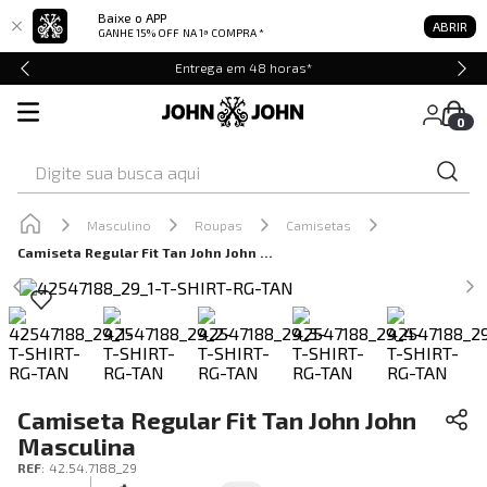
Baixe o APP
ABRIR
GANHE 15% OFF
NA 1ª COMPRA *
Entrega em 48 horas*
0
Digite sua busca aqui
Masculino
Roupas
Camisetas
Camiseta Regular Fit Tan John John Masculina
Camiseta Regular Fit Tan John John
Masculina
REF
:
42.54.7188_29