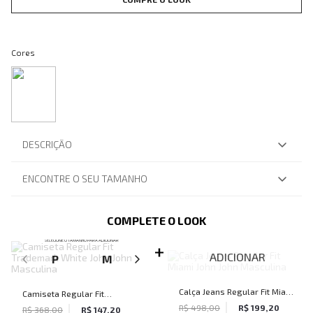
Cores
DESCRIÇÃO
ENCONTRE O SEU TAMANHO
COMPLETE O LOOK
SELECIONE O TAMANHO PARA ADICIONAR
ADICIONAR
P
M
G
GG
Calça Jeans Regular Fit Miami
Camiseta Regular Fit
John John Masculina
R$ 498,00
R$ 199,20
Trademark White John John
R$ 368,00
R$ 147,20