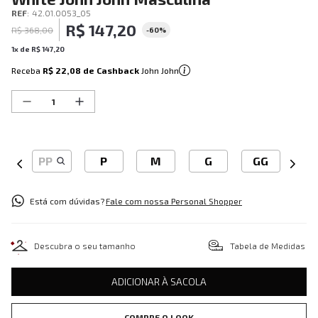
REF
:
42.01.0053_05
R$
147
,
20
R$
368
,
00
-
60%
1
x de
R$
147
,
20
Receba
R$ 22,08
de Cashback
John John
PP
P
M
G
GG
Está com dúvidas?
Fale com nossa Personal Shopper
Descubra o seu tamanho
Tabela de Medidas
ADICIONAR À SACOLA
COMPRE O LOOK