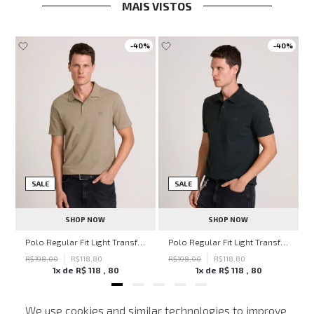
MAIS VISTOS
-
40%
-
40%
SALE
SALE
SHOP NOW
SHOP NOW
hn John Feminina
Polo Regular Fit Light Transfer Bege Médio John John Masculina
Polo Regular Fit Light Transfer Verde Escuro John John Masculina
R$
198
,
00
R$
118
,
80
R$
198
,
00
R$
118
,
80
1
x de
R$
118
,
80
1
x de
R$
118
,
80
We use cookies and similar technologies to improve