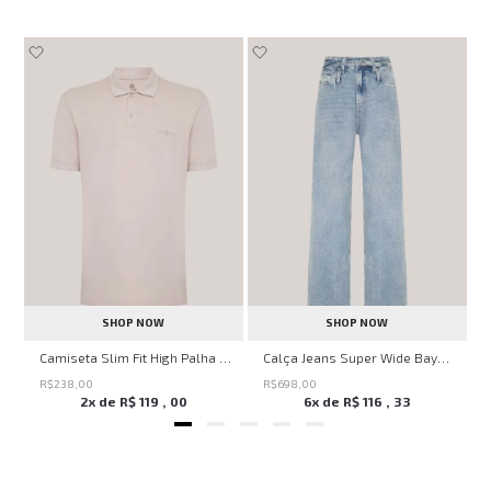
SHOP NOW
SHOP NOW
no
Camiseta Slim Fit High Palha John John Masculina
Calça Jeans Super Wide Bayern John John Feminina
R$
238
,
00
R$
698
,
00
2
x de
R$
119
,
00
6
x de
R$
116
,
33