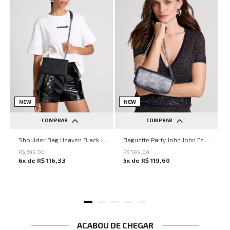
NEW
NEW
COMPRAR
COMPRAR
UN
UN
Shoulder Bag Heaven Black John John Feminina
Baguette Party John John Feminina
R$
698
,
00
R$
598
,
00
6
x de
R$
116
,
33
5
x de
R$
119
,
60
ACABOU DE CHEGAR