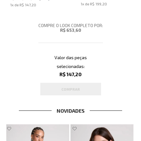
1
x de
R$ 199,20
1
x de
R$ 147,20
Masculina
COMPRE O LOOK COMPLETO POR:
R$ 653,60
Valor das peças
selecionadas:
R$ 147,20
COMPRAR
NOVIDADES