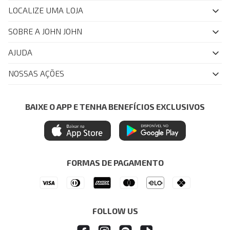
LOCALIZE UMA LOJA
SOBRE A JOHN JOHN
Quem Somos
AJUDA
Nossas Lojas
FAQ
NOSSAS AÇÕES
John John Club
Central de Atendimento
Livelo
Política de Privacidade
Minha Conta
Azul Fidelidade
BAIXE O APP E TENHA BENEFÍCIOS EXCLUSIVOS
Painel de Privacidade
Trocas e Devoluções
Mastercard
Central de Preferências
Regulamentos
Itau Personnalite
Ética e Sustentabilidade
Seja um Revendedor
Denim Guide
ModaComVerso
Seja um Franqueado
FORMAS DE PAGAMENTO
APP
Drop Your Jeans
FOLLOW US