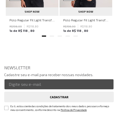
SHOP NOW
SHOP NOW
ven Black John John Feminina
Polo Regular Fit Light Transfer Bege Médio John John Masculina
Polo Regular Fit Light Transfer Verde Escuro John John Masculina
R$
198
,
00
R$
118
,
80
R$
198
,
00
R$
118
,
80
1
x de
R$
118
,
80
1
x de
R$
118
,
80
NEWSLETTER
Cadastre seu e-mail para receber nossas novidades.
CADASTRAR
Eu li, estou ciente das condições de tratamento dos meus dados pessoais e forneço
meu consentimento, conforme descrito na
Política de Privacidade