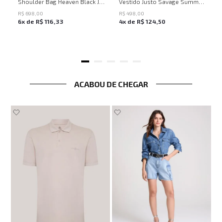
UN
PP
P
M
G
Shoulder Bag Heaven Black John John Feminina
Vestido Justo Savage Summer John John Feminino
R$
698
,
00
R$
498
,
00
6
x de
R$
116
,
33
4
x de
R$
124
,
50
ACABOU DE CHEGAR