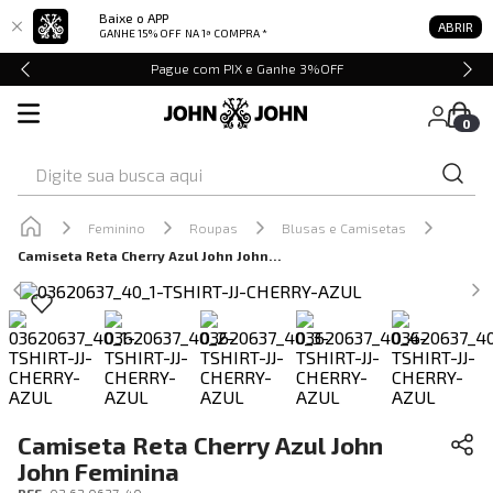
Baixe o APP
ABRIR
GANHE 15% OFF
NA 1ª COMPRA *
Pague com PIX e Ganhe 3%OFF
0
Digite sua busca aqui
Feminino
Roupas
Blusas e Camisetas
Camiseta Reta Cherry Azul John John Feminina
Camiseta Reta Cherry Azul John
John Feminina