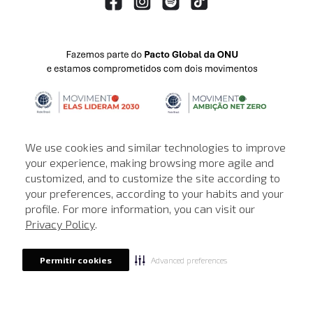
We use cookies and similar technologies to improve
your experience, making browsing more agile and
customized, and to customize the site according to
ATENDIMENTO
your preferences, according to your habits and your
profile. For more information, you can visit our
© © Copyright 2000-2026 - Todos os direitos reservados. A Loja de
Privacy Policy
.
John John reserva-se no direito de corrigir ou alterar informações
como: preços, promoções e disponibilidade de estoque a qualquer
momento.
Advanced preferences
Permitir cookies
Em caso de dúvidas:
0800 990 5500.
Horário de Atendimento
das 8h às 20h de segunda a sábado, exceto
feriados.
Rua Othão 405, Vila Leopoldina, São Paulo - SP | CEP: 05313-020 | CNPJ:
49.669.856/0001-43