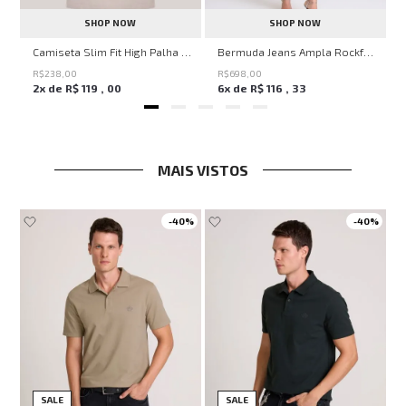
SHOP NOW
SHOP NOW
ircle John John Feminina
Camiseta Slim Fit High Palha John John Masculina
Bermuda Jeans Ampla Rockford John John Feminina
R$
238
,
00
R$
698
,
00
2
x de
R$
119
,
00
6
x de
R$
116
,
33
MAIS VISTOS
-
40%
-
40%
SALE
SALE