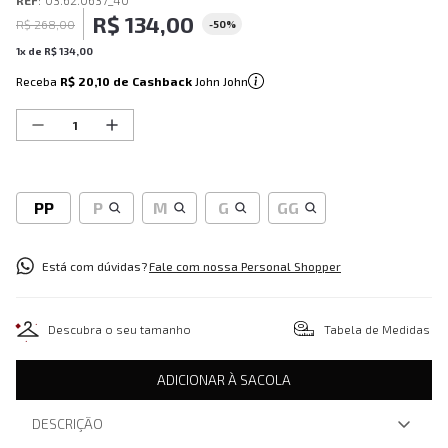
REF
:
03.62.0637_40
R$
134
,
00
R$
268
,
00
-
50%
1
x de
R$
134
,
00
Receba
R$ 20,10
de Cashback
John John
PP
P
M
G
GG
Está com dúvidas?
Fale com nossa Personal Shopper
Descubra o seu tamanho
Tabela de Medidas
ADICIONAR À SACOLA
DESCRIÇÃO