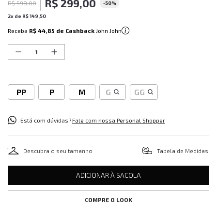
R$
299
,
00
R$
598
,
00
-
50%
2
x de
R$
149
,
50
Receba
R$ 44,85
de Cashback
John John
PP
P
M
G
GG
Está com dúvidas?
Fale com nossa Personal Shopper
Descubra o seu tamanho
Tabela de Medidas
ADICIONAR À SACOLA
COMPRE O LOOK