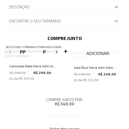
DESCRIÇÃO
ENCONTRE O SEU TAMANHO
COMPRE JUNTO
SELECIONE O TAMANHO PARA ADICIONAR
PP
P
M
ADICIONAR
Camiseta Reta Hera John John
Saia Bico Hera John John
Feminina
R$ 598,00
R$ 299,00
Feminina
R$ 498,00
R$ 249,00
2
x de
R$ 149,50
2
x de
R$ 124,50
COMPRE JUNTO POR:
R$ 548,00
Valor das peças