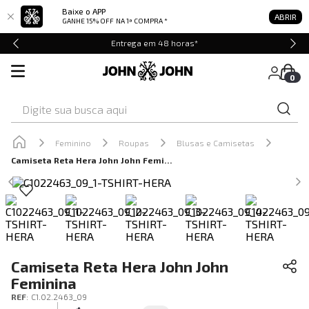
Baixe o APP
ABRIR
GANHE 15% OFF
NA 1ª COMPRA *
Entrega em 48 horas*
0
Digite sua busca aqui
Feminino
Roupas
Blusas e Camisetas
Camiseta Reta Hera John John Feminina
Camiseta Reta Hera John John
Feminina
REF
:
C1.02.2463_09