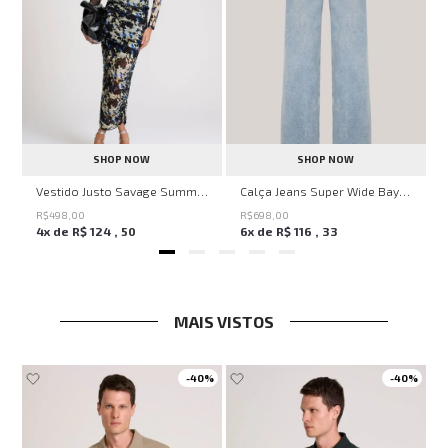
SHOP NOW
SHOP NOW
ell Montpellier John John Feminina
Vestido Justo Savage Summer John John Feminino
Calça Jeans Super Wide Bayern John John Feminina
R$
498
,
00
R$
698
,
00
4
x de
R$
124
,
50
6
x de
R$
116
,
33
MAIS VISTOS
-
40%
-
40%