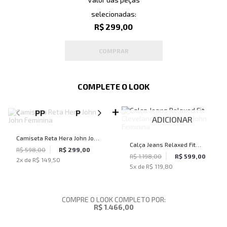
selecionadas:
R$ 299,00
COMPRAR
COMPLETE O LOOK
SELECIONE O TAMANHO PARA ADICIONAR
PP
P
M
ADICIONAR
Camiseta Reta Hera John John
Calça Jeans Relaxed Fit
Feminina
R$ 598,00
R$ 299,00
Cleveland Hotfix John John
R$ 1.198,00
R$ 599,00
2
x de
R$ 149,50
5
x de
R$ 119,80
Feminina
COMPRE O LOOK COMPLETO POR:
R$ 1.466,00