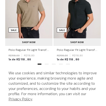
SALE
SALE
SHOP NOW
SHOP NOW
hn John Feminina
Polo Regular Fit Light Transfer Bege Médio John John Masculina
Polo Regular Fit Light Transfer Verde Escuro John John Masculina
R$
198
,
00
R$
118
,
80
R$
198
,
00
R$
118
,
80
1
x de
R$
118
,
80
1
x de
R$
118
,
80
We use cookies and similar technologies to improve
your experience, making browsing more agile and
NEWSLETTER
customized, and to customize the site according to
ATENDIMENTO
Cadastre seu e-mail para receber nossas novidades.
your preferences, according to your habits and your
profile. For more information, you can visit our
Privacy Policy
.