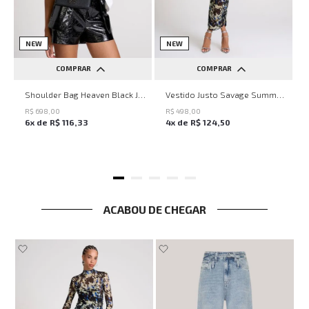
NEW
NEW
COMPRAR
COMPRAR
UN
PP
P
M
G
Shoulder Bag Heaven Black John John Feminina
Vestido Justo Savage Summer John John Feminino
R$
698
,
00
R$
498
,
00
6
x de
R$
116
,
33
4
x de
R$
124
,
50
ACABOU DE CHEGAR