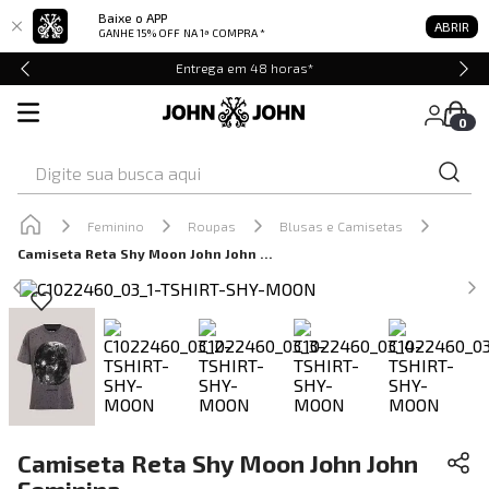
Baixe o APP
ABRIR
GANHE 15% OFF
NA 1ª COMPRA *
Entrega em 48 horas*
0
Digite sua busca aqui
Feminino
Roupas
Blusas e Camisetas
Camiseta Reta Shy Moon John John Feminina
Camiseta Reta Shy Moon John John