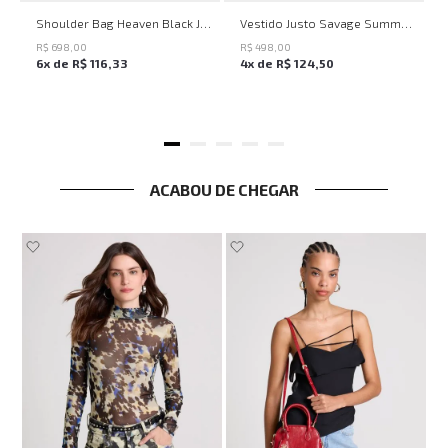
UN
PP
P
M
G
Shoulder Bag Heaven Black John John Feminina
Vestido Justo Savage Summer John John Feminino
R$
698
,
00
R$
498
,
00
6
x de
R$
116
,
33
4
x de
R$
124
,
50
ACABOU DE CHEGAR