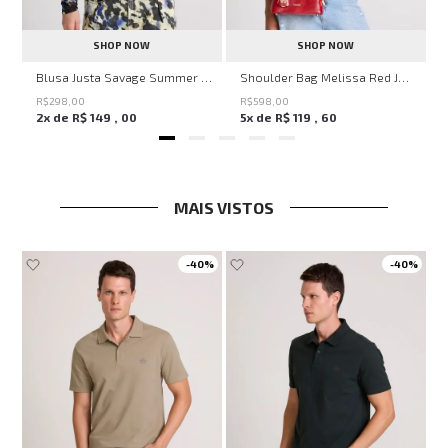
SHOP NOW
SHOP NOW
en Knit John John Feminina
Blusa Justa Savage Summer John John Feminina
Shoulder Bag Melissa Red John John Feminina
R$
298
,
00
R$
598
,
00
2
x de
R$
149
,
00
5
x de
R$
119
,
60
MAIS VISTOS
-
40%
-
40%