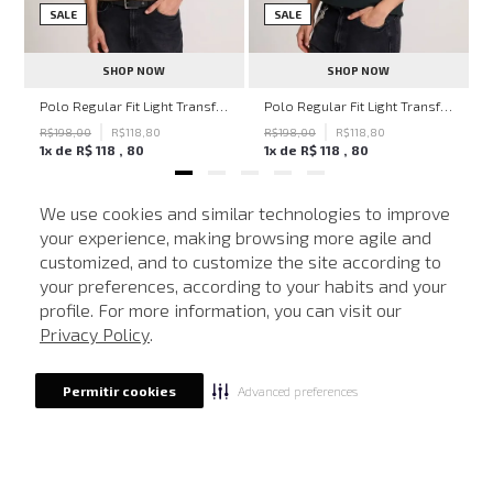
SALE
SALE
SHOP NOW
SHOP NOW
ven Black John John Feminina
Polo Regular Fit Light Transfer Bege Médio John John Masculina
Polo Regular Fit Light Transfer Verde Escuro John John Masculina
R$
198
,
00
R$
118
,
80
R$
198
,
00
R$
118
,
80
1
x de
R$
118
,
80
1
x de
R$
118
,
80
We use cookies and similar technologies to improve
your experience, making browsing more agile and
NEWSLETTER
customized, and to customize the site according to
ATENDIMENTO
Cadastre seu e-mail para receber nossas novidades.
your preferences, according to your habits and your
profile. For more information, you can visit our
Privacy Policy
.
CADASTRAR
Advanced preferences
Permitir cookies
Eu li, estou ciente das condições de tratamento dos meus dados pessoais e forneço
meu consentimento, conforme descrito na
Política de Privacidade
LOCALIZE UMA LOJA