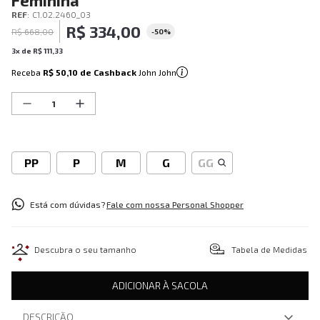
Feminina
REF
:
C1.02.2460_03
R$
334
,
00
R$
668
,
00
-
50%
3
x de
R$
111
,
33
Receba
R$ 50,10
de Cashback
John John
PP
P
M
G
GG
Está com dúvidas?
Fale com nossa Personal Shopper
Descubra o seu tamanho
Tabela de Medidas
ADICIONAR À SACOLA
DESCRIÇÃO