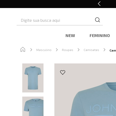
Retire em Loja e Ganhe 5% OFF
Digite sua busca aqui
NEW
FEMININO
Masculino
Roupas
Camisetas
Cam