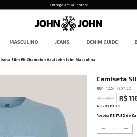
Entrega em 48 horas*
MASCULINO
JEANS
DENIM GUIDE
iseta Slim Fit Champion Azul John John Masculina
Camiseta Sli
Masculina
REF
:
42.54.7207_02
R$
11
R$
198
,
00
1
x de
R$
118
,
80
Receba
R$ 17,82
de Ca