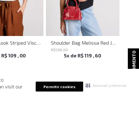
Blusa Babylook Striped Visco John John Feminina
Shoulder Bag Melissa Red John John Feminina
R$
598
,
00
R$
698
ATENDIMENTO
e
R$
109
,
00
5
x de
R$
119
,
60
to
Advanced preferences
n visit our
Permitir cookies