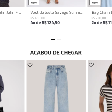
PP
P
M
G
NEW
NEW
Baguette Party John John Feminina
Vestido Justo Savage Summer John John Feminino
Bag Chain 
R$
498
,
00
R$
238
,
00
4
x de
R$
124
,
50
2
x de
R$
1
ACABOU DE CHEGAR