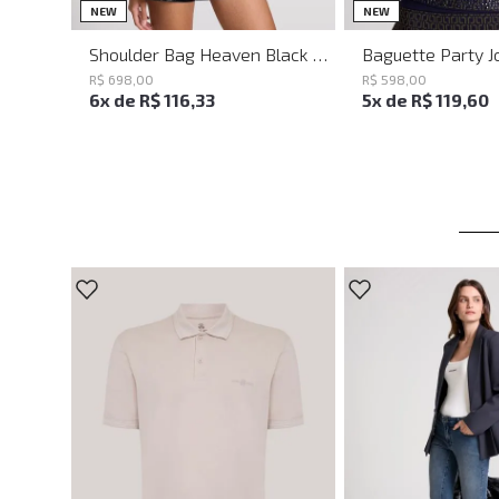
UN
UN
NEW
NEW
Shoulder Bag Heaven Black John John Feminina
R$
698
,
00
R$
598
,
00
6
x de
R$
116
,
33
5
x de
R$
119
,
60