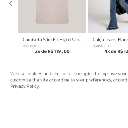
Blusa Justa Savage Summer John John Feminina
Camiseta Slim Fit High Palha John John Masculina
R$
238
,
00
R$
498
,
00
2
x de
R$
119
,
00
4
x de
R$
1
We use cookies and similar technologies to improve your
customize the site according to your preferences, accordin
-
40%
Privacy Policy
.