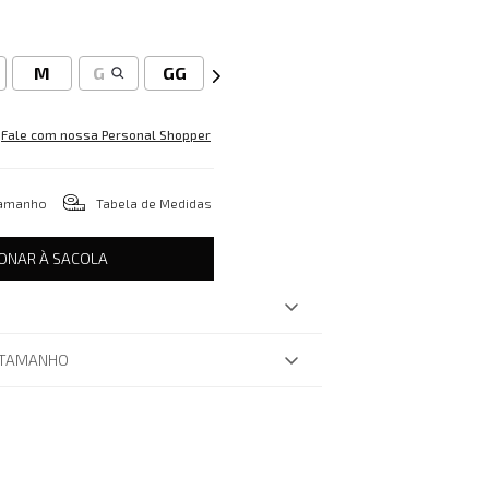
M
G
GG
Fale com nossa Personal Shopper
tamanho
Tabela de Medidas
IONAR À SACOLA
 TAMANHO