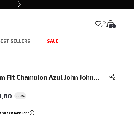
0
BEST SELLERS
SALE
m Fit Champion Azul John John
8
,
80
-
40%
shback
John John