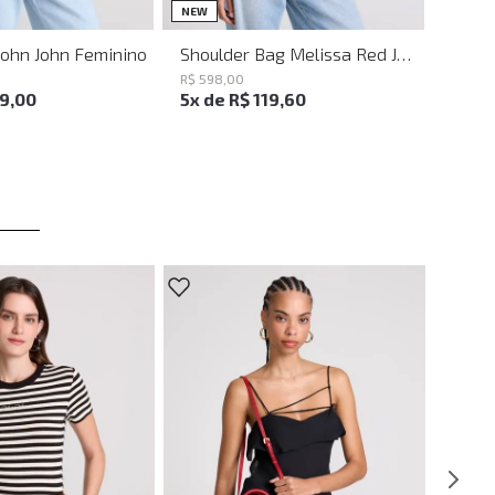
UN
UN
NEW
John John Feminino
Shoulder Bag Melissa Red John John Feminina
R$
598
,
00
19
,
00
5
x de
R$
119
,
60