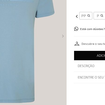
PP
P
Está com dúvidas?
Descubra o seu 
ADIC
DESCRIÇÃO
ENCONTRE O SEU