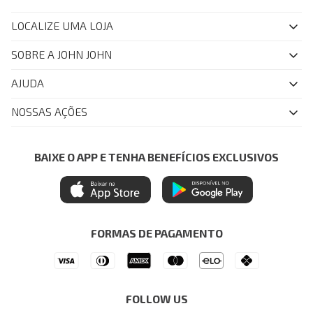
LOCALIZE UMA LOJA
SOBRE A JOHN JOHN
Quem Somos
AJUDA
Nossas Lojas
FAQ
NOSSAS AÇÕES
John John Club
Central de Atendimento
Livelo
Política de Privacidade
Minha Conta
Azul Fidelidade
BAIXE O APP E TENHA BENEFÍCIOS EXCLUSIVOS
Painel de Privacidade
Trocas e Devoluções
Mastercard
Central de Preferências
Regulamentos
Itau Personnalite
Ética e Sustentabilidade
Seja um Revendedor
Denim Guide
ModaComVerso
Seja um Franqueado
FORMAS DE PAGAMENTO
APP
Drop Your Jeans
FOLLOW US