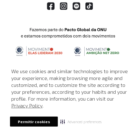
We use cookies and similar technologies to improve
your experience, making browsing more agile and
customized, and to customize the site according to
ATENDIMENTO
your preferences, according to your habits and your
profile. For more information, you can visit our
© © Copyright 2000-2026 - Todos os direitos reservados. A Loja de
Privacy Policy
.
John John reserva-se no direito de corrigir ou alterar informações
como: preços, promoções e disponibilidade de estoque a qualquer
momento.
Advanced preferences
Permitir cookies
Em caso de dúvidas:
0800 990 5500.
Horário de Atendimento
das 8h às 20h de segunda a sábado, exceto
feriados.
Rua Othão 405, Vila Leopoldina, São Paulo - SP | CEP: 05313-020 | CNPJ: