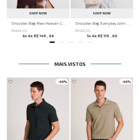
SHOP NOW
SHOP NOW
nina
Shoulder Bag Maxi Heaven Caf John John Feminina
Shoulder Bag Everyday John John Feminina
R$
898
,
00
R$
598
,
00
6
x de
R$
149
,
66
5
x de
R$
119
,
60
MAIS VISTOS
-
40%
-
40%