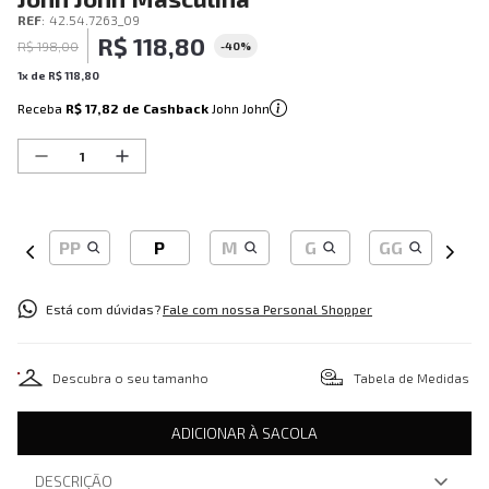
REF
:
42.54.7263_09
R$
118
,
80
R$
198
,
00
-
40%
1
x de
R$
118
,
80
Receba
R$ 17,82
de Cashback
John John
PP
P
M
G
GG
Está com dúvidas?
Fale com nossa Personal Shopper
Descubra o seu tamanho
Tabela de Medidas
ADICIONAR À SACOLA
DESCRIÇÃO