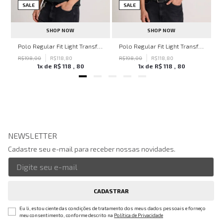
SALE
SALE
SHOP NOW
SHOP NOW
hn John Feminina
Polo Regular Fit Light Transfer Verde Escuro John John Masculina
Polo Regular Fit Light Transfer Bege Médio John John Masculina
R$
198
,
00
R$
118
,
80
R$
198
,
00
R$
118
,
80
1
x de
R$
118
,
80
1
x de
R$
118
,
80
NEWSLETTER
Cadastre seu e-mail para receber nossas novidades.
CADASTRAR
Eu li, estou ciente das condições de tratamento dos meus dados pessoais e forneço
meu consentimento, conforme descrito na
Política de Privacidade