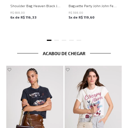
UN
UN
Shoulder Bag Heaven Black John John Feminina
Baguette Party John John Feminina
R$
698
,
00
R$
598
,
00
6
x de
R$
116
,
33
5
x de
R$
119
,
60
ACABOU DE CHEGAR