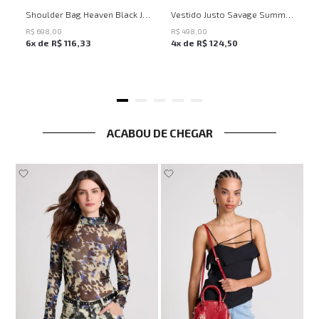
UN
PP
P
M
G
Shoulder Bag Heaven Black John John Feminina
Vestido Justo Savage Summer John John Feminino
R$
698
,
00
R$
498
,
00
6
x de
R$
116
,
33
4
x de
R$
124
,
50
ACABOU DE CHEGAR