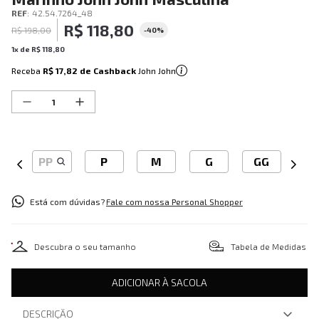
REF
:
42.54.7264_48
R$
118
,
80
R$
198
,
00
-
40%
1
x de
R$
118
,
80
Receba
R$ 17,82
de Cashback
John John
PP
P
M
G
GG
Está com dúvidas?
Fale com nossa Personal Shopper
Descubra o seu tamanho
Tabela de Medidas
ADICIONAR À SACOLA
DESCRIÇÃO