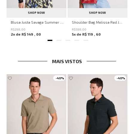
SHOP NOW
SHOP NOW
en Knit John John Feminina
Blusa Justa Savage Summer John John Feminina
Shoulder Bag Melissa Red John John Feminina
R$
298
,
00
R$
598
,
00
2
x de
R$
149
,
00
5
x de
R$
119
,
60
MAIS VISTOS
-
40%
-
40%