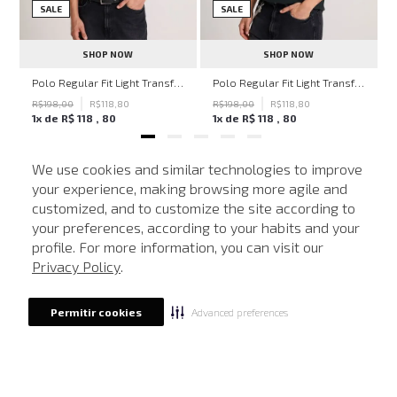
SALE
SALE
SHOP NOW
SHOP NOW
ven Black John John Feminina
Polo Regular Fit Light Transfer Bege Médio John John Masculina
Polo Regular Fit Light Transfer Verde Escuro John John Masculina
R$
198
,
00
R$
118
,
80
R$
198
,
00
R$
118
,
80
1
x de
R$
118
,
80
1
x de
R$
118
,
80
We use cookies and similar technologies to improve
your experience, making browsing more agile and
NEWSLETTER
customized, and to customize the site according to
ATENDIMENTO
Cadastre seu e-mail para receber nossas novidades.
your preferences, according to your habits and your
profile. For more information, you can visit our
Privacy Policy
.
CADASTRAR
Advanced preferences
Permitir cookies
Eu li, estou ciente das condições de tratamento dos meus dados pessoais e forneço
meu consentimento, conforme descrito na
Política de Privacidade
LOCALIZE UMA LOJA