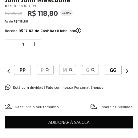
REF
:
41.54.1011_09
R$
118
,
80
R$
198
,
00
-
40%
1
x de
R$
118
,
80
Receba
R$ 17,82
de Cashback
John John
PP
P
M
G
GG
Está com dúvidas?
Fale com nossa Personal Shopper
Descubra o seu tamanho
Tabela de Medidas
ADICIONAR À SACOLA