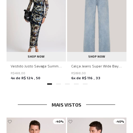
SHOP NOW
SHOP NOW
ell Montpellier John John Feminina
Vestido Justo Savage Summer John John Feminino
Calça Jeans Super Wide Bayern John John Feminina
R$
498
,
00
R$
698
,
00
4
x de
R$
124
,
50
6
x de
R$
116
,
33
MAIS VISTOS
-
40%
-
40%