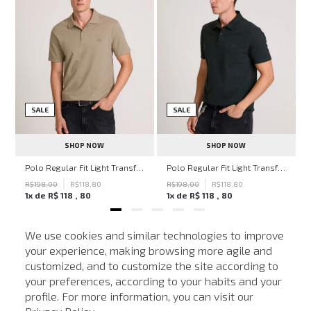
SALE
SALE
SHOP NOW
SHOP NOW
hn John Feminina
Polo Regular Fit Light Transfer Bege Médio John John Masculina
Polo Regular Fit Light Transfer Verde Escuro John John Masculina
R$
198
,
00
R$
118
,
80
R$
198
,
00
R$
118
,
80
1
x de
R$
118
,
80
1
x de
R$
118
,
80
We use cookies and similar technologies to improve
your experience, making browsing more agile and
NEWSLETTER
customized, and to customize the site according to
ATENDIMENTO
Cadastre seu e-mail para receber nossas novidades.
your preferences, according to your habits and your
profile. For more information, you can visit our