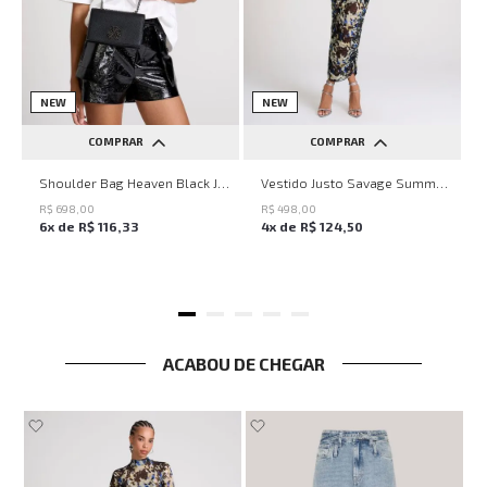
NEW
NEW
COMPRAR
COMPRAR
UN
PP
P
M
G
Shoulder Bag Heaven Black John John Feminina
Vestido Justo Savage Summer John John Feminino
R$
698
,
00
R$
498
,
00
6
x de
R$
116
,
33
4
x de
R$
124
,
50
ACABOU DE CHEGAR