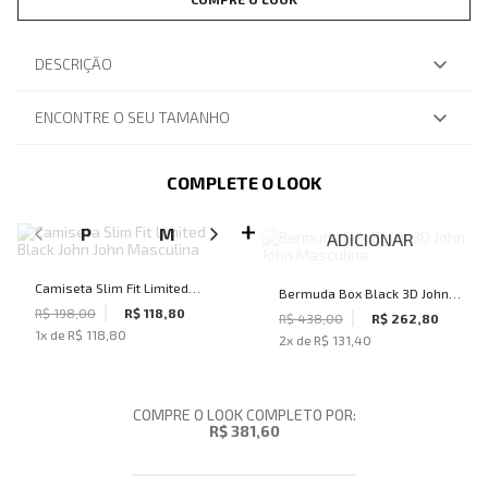
DESCRIÇÃO
ENCONTRE O SEU TAMANHO
COMPLETE O LOOK
SELECIONE O TAMANHO PARA ADICIONAR
P
M
G
ADICIONAR
Camiseta Slim Fit Limited
Bermuda Box Black 3D John
Black John John Masculina
R$ 198,00
R$ 118,80
John Masculina
R$ 438,00
R$ 262,80
1
x de
R$ 118,80
2
x de
R$ 131,40
COMPRE O LOOK COMPLETO POR:
R$ 381,60