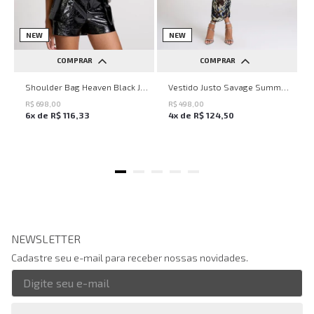
NEW
NEW
COMPRAR
COMPRAR
UN
PP
P
M
G
Shoulder Bag Heaven Black John John Feminina
Vestido Justo Savage Summer John John Feminino
R$
698
,
00
R$
498
,
00
6
x de
R$
116
,
33
4
x de
R$
124
,
50
NEWSLETTER
Cadastre seu e-mail para receber nossas novidades.