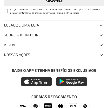
CADASTRAR
Eu li, estou ciente das condições de tratamento dos meus dados pessoais e forneço
meu consentimento, conforme descrito na
Política de Privacidade
LOCALIZE UMA LOJA
SOBRE A JOHN JOHN
Quem Somos
AJUDA
Nossas Lojas
FAQ
NOSSAS AÇÕES
John John Club
Central de Atendimento
Livelo
Política de Privacidade
Minha Conta
Azul Fidelidade
BAIXE O APP E TENHA BENEFÍCIOS EXCLUSIVOS
Painel de Privacidade
Trocas e Devoluções
Mastercard
Central de Preferências
Regulamentos
Itau Personnalite
Ética e Sustentabilidade
Seja um Revendedor
Denim Guide
ModaComVerso
Seja um Franqueado
FORMAS DE PAGAMENTO
APP
Drop Your Jeans