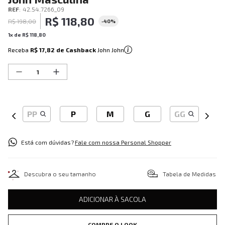
REF
:
42.54.7266_09
R$
118
,
80
R$
198
,
00
-
40%
1
x de
R$
118
,
80
Receba
R$ 17,82
de Cashback
John John
PP
P
M
G
GG
Está com dúvidas?
Fale com nossa Personal Shopper
Descubra o seu tamanho
Tabela de Medidas
ADICIONAR À SACOLA
COMPRE O LOOK