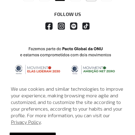
FOLLOW US
We use cookies and similar technologies to improve
your experience, making browsing more agile and
customized, and to customize the site according to
ATENDIMENTO
your preferences, according to your habits and your
profile. For more information, you can visit our
© © Copyright 2000-2026 - Todos os direitos reservados. A Loja de
Privacy Policy
.
John John reserva-se no direito de corrigir ou alterar informações
como: preços, promoções e disponibilidade de estoque a qualquer
momento.