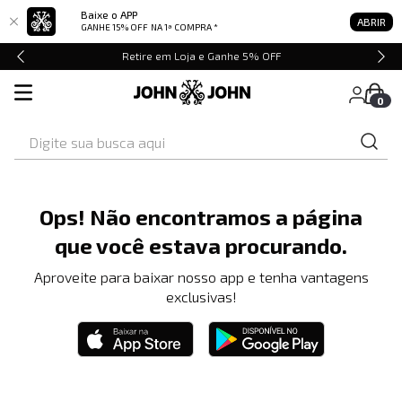
Baixe o APP
ABRIR
GANHE 15% OFF
NA 1ª COMPRA *
Retire em Loja e Ganhe 5% OFF
0
Digite sua busca aqui
Ops! Não encontramos a página
que você estava procurando.
Aproveite para baixar nosso app e tenha vantagens
exclusivas!