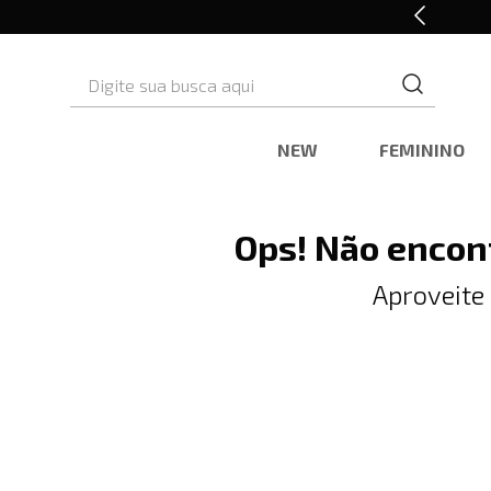
Retire em Loja e Ganhe 5% OFF
Digite sua busca aqui
NEW
FEMININO
Ops! Não encon
Aproveite