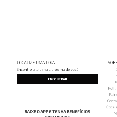
LOCALIZE UMA LOJA
SOBR
Encontre a loja mais próxima de você:
J
Polít
Pain
Centr
Ética 
BAIXE O APP E TENHA BENEFÍCIOS
M