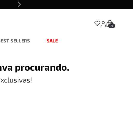
0
BEST SELLERS
SALE
ava procurando.
xclusivas!