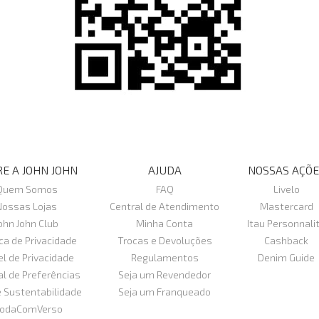
E A JOHN JOHN
AJUDA
NOSSAS AÇÕE
Quem Somos
FAQ
Livelo
Nossas Lojas
Central de Atendimento
Mastercard
ohn John Club
Minha Conta
Itau Personnali
ica de Privacidade
Trocas e Devoluções
Cashback
el de Privacidade
Regulamentos
Denim Guide
al de Preferências
Seja um Revendedor
e Sustentabilidade
Seja um Franqueado
odaComVerso