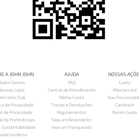
E A JOHN JOHN
AJUDA
NOSSAS AÇÕE
Quem Somos
FAQ
Livelo
Nossas Lojas
Central de Atendimento
Mastercard
ohn John Club
Minha Conta
Itau Personnali
ica de Privacidade
Trocas e Devoluções
Cashback
el de Privacidade
Regulamentos
Denim Guide
al de Preferências
Seja um Revendedor
e Sustentabilidade
Seja um Franqueado
odaComVerso