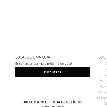
LOCALIZE UMA LOJA
SOBR
Encontre a loja mais próxima de você:
J
Polít
Pain
Centr
Ética 
BAIXE O APP E TENHA BENEFÍCIOS
M