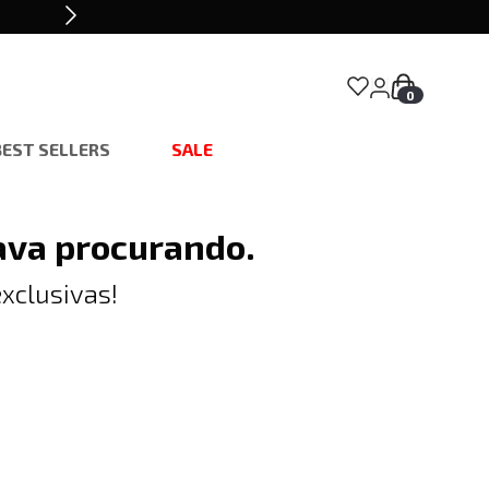
0
BEST SELLERS
SALE
ava procurando.
xclusivas!