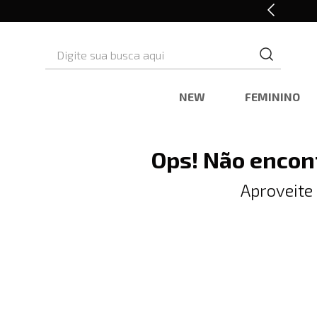
10% OFF* na primeira compra
Digite sua busca aqui
NEW
FEMININO
Ops! Não encon
Aproveite