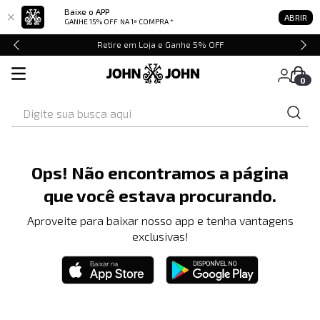
Baixe o APP
ABRIR
GANHE 15% OFF
NA 1ª COMPRA *
Retire em Loja e Ganhe 5% OFF
0
Digite sua busca aqui
Ops! Não encontramos a página
que você estava procurando.
Aproveite para baixar nosso app e tenha vantagens
exclusivas!