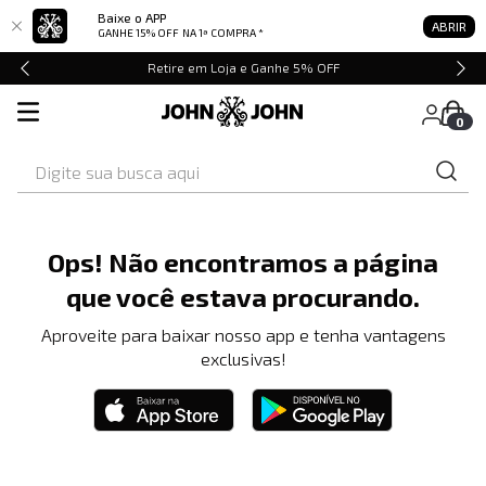
Baixe o APP
ABRIR
GANHE 15% OFF
NA 1ª COMPRA *
Retire em Loja e Ganhe 5% OFF
0
Digite sua busca aqui
Ops! Não encontramos a página
que você estava procurando.
Aproveite para baixar nosso app e tenha vantagens
exclusivas!