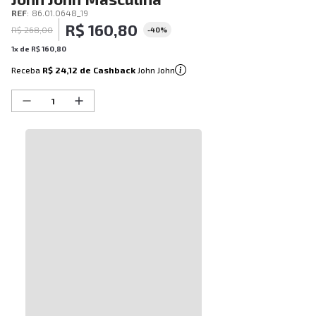
REF
:
86.01.0648_19
R$
160
,
80
R$
268
,
00
-
40%
1
x de
R$
160
,
80
Receba
R$ 24,12
de Cashback
John John