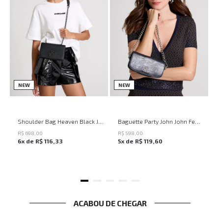
NEW
NEW
Shoulder Bag Heaven Black John John Feminina
Baguette Party John John Feminina
R$
698
,
00
R$
598
,
00
6
x de
R$
116
,
33
5
x de
R$
119
,
60
ACABOU DE CHEGAR