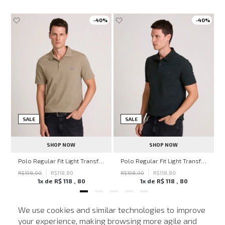
-
40%
-
40%
SALE
SALE
SHOP NOW
SHOP NOW
hn John Feminina
Polo Regular Fit Light Transfer Bege Médio John John Masculina
Polo Regular Fit Light Transfer Verde Escuro John John Masculina
R$
198
,
00
R$
118
,
80
R$
198
,
00
R$
118
,
80
1
x de
R$
118
,
80
1
x de
R$
118
,
80
We use cookies and similar technologies to improve
your experience, making browsing more agile and