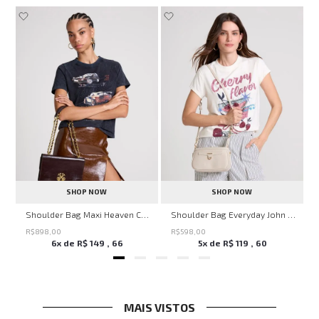
SHOP NOW
SHOP NOW
nina
Shoulder Bag Maxi Heaven Caf John John Feminina
Shoulder Bag Everyday John John Feminina
R$
898
,
00
R$
598
,
00
6
x de
R$
149
,
66
5
x de
R$
119
,
60
MAIS VISTOS