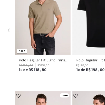
SALE
Saia Evasê Lily John John Feminina
Polo Regular Fit Light Transfer Bege Médio John John Masculina
R$
198
,
00
R$
118
,
80
R$
198
,
00
1
x de
R$
118
,
80
1
x de
R$
198
,
00
-
40%
-
40%