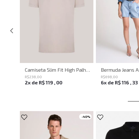
Calça Ampla Circle John John Feminina
Camiseta Slim Fit High Palha John John Masculina
R$
238
,
00
R$
698
,
00
2
x de
R$
119
,
00
6
x de
R$
116
,
33
-
50%
-
40%