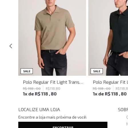
SALE
SALE
Polo Regular Fit Light Transfer Verde Claro John John Masculina
Polo Regular Fit Light Transfer Bege Médio John John Masculina
R$
198
,
00
R$
118
,
80
R$
198
,
00
R$
118
,
1
x de
R$
118
,
80
1
x de
R$
118
,
80
LOCALIZE UMA LOJA
SOBR
Encontre a loja mais próxima de você: