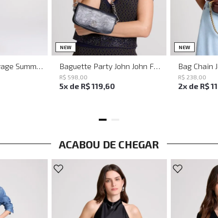
M
G
UN
NEW
NEW
Vestido Justo Savage Summer John John Feminino
Baguette Party John John Feminina
Bag Chain 
R$
598
,
00
R$
238
,
00
5
x de
R$
119
,
60
2
x de
R$
1
ACABOU DE CHEGAR