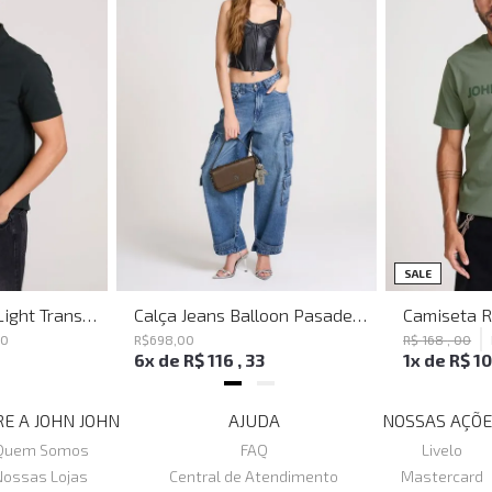
SALE
Polo Regular Fit Light Transfer Verde Escuro John John Masculina
Calça Jeans Balloon Pasadena John John Feminina
80
R$
698
,
00
R$
168
,
00
6
x de
R$
116
,
33
1
x de
R$
1
E A JOHN JOHN
AJUDA
NOSSAS AÇÕE
Quem Somos
FAQ
Livelo
Nossas Lojas
Central de Atendimento
Mastercard