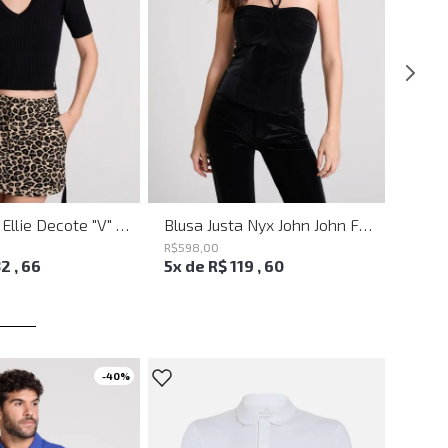
Blusa Justa Ellie Decote "V" Preto John John Feminina
Blusa Justa Nyx John John Feminina
R$
598
,
00
R$
498
32
,
66
5
x de
R$
119
,
60
4
x d
-
40%