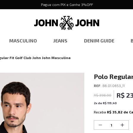
Pague com PIX e Ganhe 3%OFF
MASCULINO
JEANS
DENIM GUIDE
ular Fit Golf Club John John Masculina
Polo Regular
Masculina
REF
:
86.01.0653_11
R$
2
R$
398
,
00
2
x de
R$
119
,
40
Receba
R$ 35,82
de C