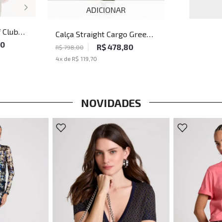
ADICIONAR
f Club
Calça Straight Cargo Green
80
John John Masculina
R$ 478,80
R$ 798,00
4
x de
R$ 119,70
NOVIDADES