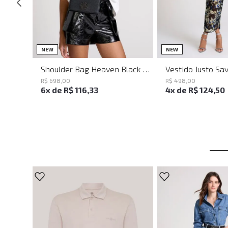
UN
PP
P
NEW
NEW
Shoulder Bag Heaven Black John John Feminina
R$
698
,
00
R$
498
,
00
6
x de
R$
116
,
33
4
x de
R$
124
,
50