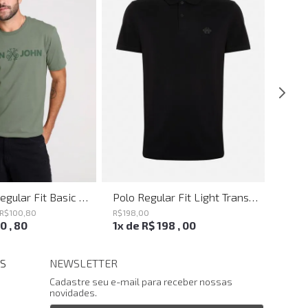
Camiseta Regular Fit Basic Verde Joh John Masculina
Polo Regular Fit Light Transfer Preto John John Masculina
R$
100
,
80
R$
198
,
00
R$
198
,
00
,
80
1
x de
R$
198
,
00
1
x d
S
NEWSLETTER
Cadastre seu e-mail para receber nossas
novidades.