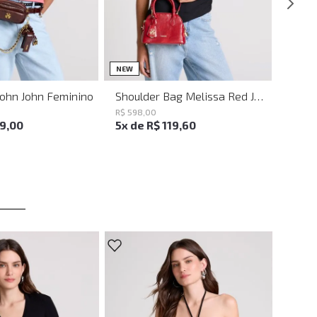
UN
UN
NEW
John John Feminino
Shoulder Bag Melissa Red John John Feminina
R$
598
,
00
19
,
00
5
x de
R$
119
,
60