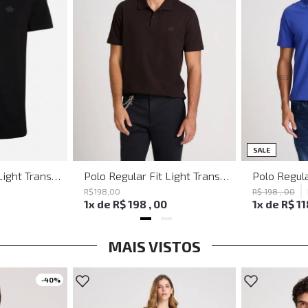
SALE
Polo Regular Fit Light Transfer Preto John John Masculina
Polo Regular Fit Light Transfer Marrom John John Masculina
R$
198
,
00
R$
198
,
00
1
x de
R$
198
,
00
1
x de
R$
11
MAIS VISTOS
-
40%