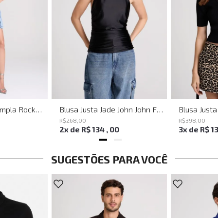
Bermuda Jeans Ampla Rockford John John Feminina
Blusa Justa Jade John John Feminina
R$
268
,
00
R$
398
,
00
2
x de
R$
134
,
00
3
x de
R$
1
SUGESTÕES PARA VOCÊ