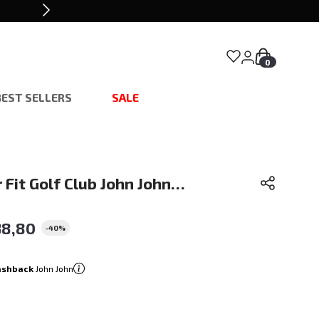
0
BEST SELLERS
SALE
 Fit Golf Club John John
38
,
80
-
40%
ashback
John John