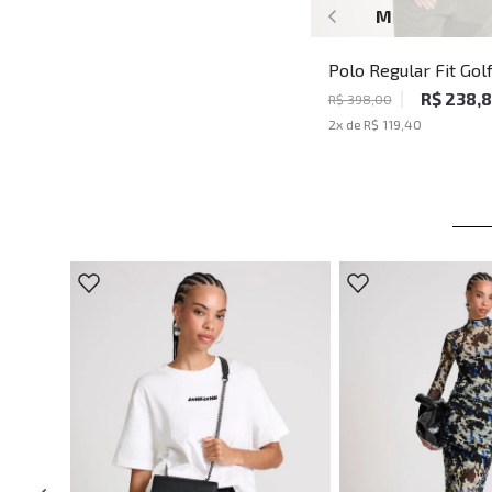
M
Polo Regular Fit Gol
John John Masculina
R$ 238,
R$ 398,00
2
x de
R$ 119,40