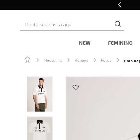
Cashback nas compras
Digite sua busca aqui
NEW
FEMININO
Masculino
Roupas
Polos
Polo Reg