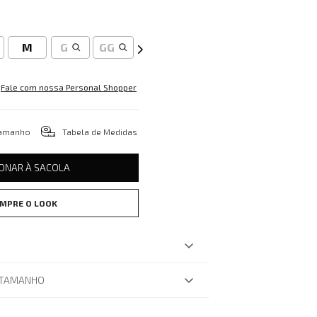
M
G
GG
Fale com nossa Personal Shopper
tamanho
Tabela de Medidas
IONAR À SACOLA
MPRE O LOOK
 TAMANHO