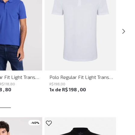
SALE
Polo Regular Fit Light Transfer Royal John John Masculina
Polo Regular Fit Light Transfer Branco John John Masculina
R$
118
,
80
R$
198
,
00
R$
23
8
,
80
1
x de
R$
198
,
00
1
x d
-
40%