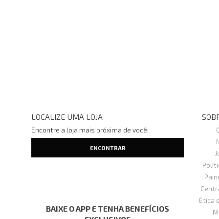
LOCALIZE UMA LOJA
SOBR
Encontre a loja mais próxima de você:
J
Polít
Pain
Centr
Ética 
BAIXE O APP E TENHA BENEFÍCIOS
M