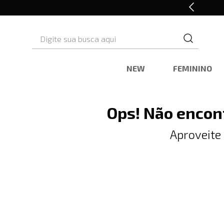
10% OFF* na primeira compra
Digite sua busca aqui
NEW
FEMININO
Ops! Não encon
Aproveite