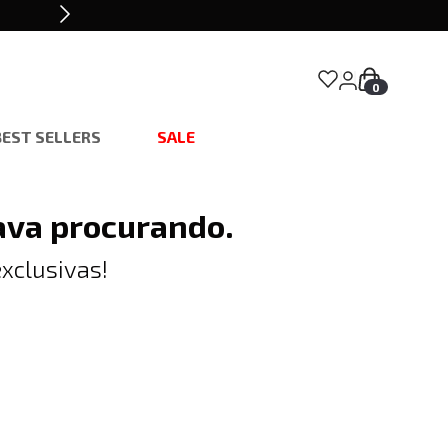
0
BEST SELLERS
SALE
ava procurando.
xclusivas!