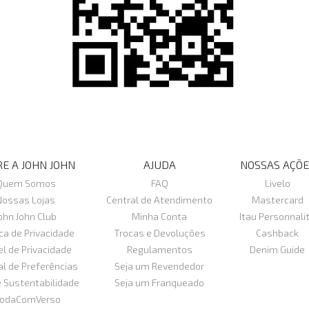
E A JOHN JOHN
AJUDA
NOSSAS AÇÕE
Quem Somos
FAQ
Livelo
Nossas Lojas
Central de Atendimento
Mastercard
ohn John Club
Minha Conta
Itau Personnali
ica de Privacidade
Trocas e Devoluções
Cashback
el de Privacidade
Regulamentos
Denim Guide
al de Preferências
Seja um Revendedor
e Sustentabilidade
Seja um Franqueado
odaComVerso