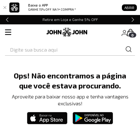
Baixe o APP
ABRIR
GANHE 15% OFF
NA 1ª COMPRA *
Retire em Loja e Ganhe 5% OFF
0
Digite sua busca aqui
Ops! Não encontramos a página
que você estava procurando.
Aproveite para baixar nosso app e tenha vantagens
exclusivas!