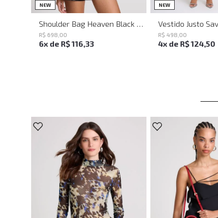
UN
PP
P
NEW
NEW
Shoulder Bag Heaven Black John John Feminina
R$
698
,
00
R$
498
,
00
6
x de
R$
116
,
33
4
x de
R$
124
,
50