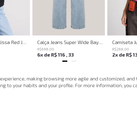
Shoulder Bag Melissa Red John John Feminina
Calça Jeans Super Wide Bayern John John Feminina
R$
698
,
00
R$
268
,
00
6
x de
R$
116
,
33
2
x de
R$
1
MAIS VISTOS
 experience, making browsing more agile and customized, and 
g to your habits and your profile. For more information, you ca
-
40%