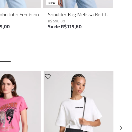
UN
UN
NEW
John John Feminino
Shoulder Bag Melissa Red John John Feminina
R$
598
,
00
19
,
00
5
x de
R$
119
,
60