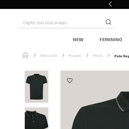
Retire em Loja e Ganhe 5% OFF
Digite sua busca aqui
NEW
FEMININO
Masculino
Roupas
Polos
Polo Re