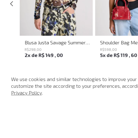
Saia Mini Heaven Knit John John Feminina
Blusa Justa Savage Summer John John Feminina
R$
298
,
00
R$
598
,
00
2
x de
R$
149
,
00
5
x de
R$
119
,
60
We use cookies and similar technologies to improve your
customize the site according to your preferences, accordin
-
40%
Privacy Policy
.