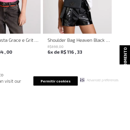
Camiseta Justa Grace e Grit Rosa John John Feminina
Shoulder Bag Heaven Black John John Feminina
R$
698
,
00
R$
218
,
ATENDIMENTO
34
,
00
6
x de
R$
116
,
33
2
x d
to
Advanced preferences
n visit our
Permitir cookies
-
40%