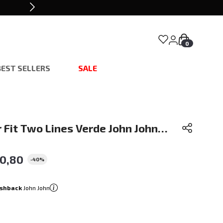
0
BEST SELLERS
SALE
 Fit Two Lines Verde John John
60
,
80
-
40%
shback
John John