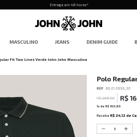
Entrega em 48 horas*
MASCULINO
JEANS
DENIM GUIDE
gular Fit Two Lines Verde John John Masculina
Polo Regular
Masculina
REF
:
86.01.0656_30
R$
1
R$
268
,
00
1
x de
R$
160
,
80
Receba
R$ 24,12
de Ca