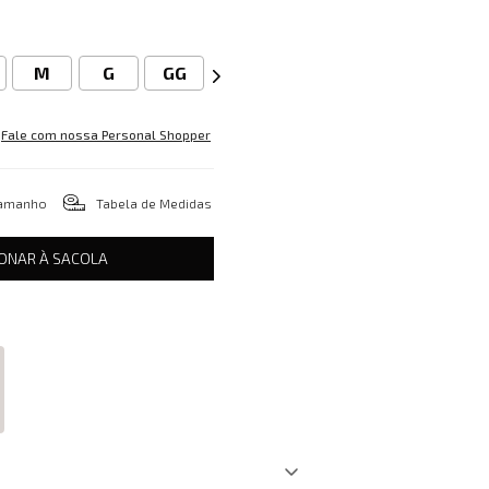
M
G
GG
Fale com nossa Personal Shopper
tamanho
Tabela de Medidas
IONAR À SACOLA