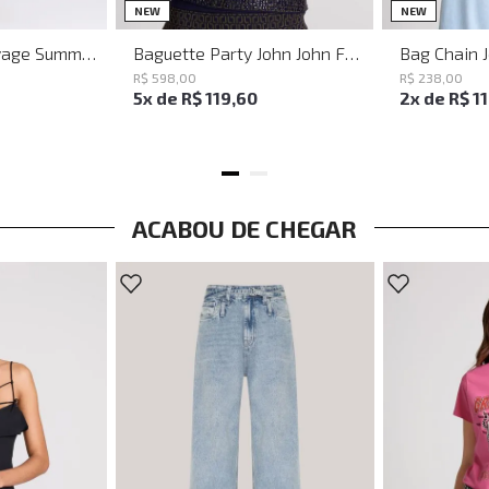
M
G
UN
NEW
NEW
Vestido Justo Savage Summer John John Feminino
Baguette Party John John Feminina
Bag Chain 
R$
598
,
00
R$
238
,
00
5
x de
R$
119
,
60
2
x de
R$
1
ACABOU DE CHEGAR