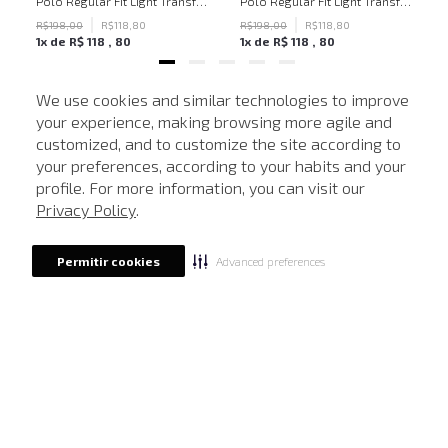
ven Black John John Feminina
Polo Regular Fit Light Transfer Bege Médio John John Masculina
Polo Regular Fit Light Transfer Verde Escuro John John Masculina
R$
198
,
00
R$
118
,
80
R$
198
,
00
R$
118
,
80
1
x de
R$
118
,
80
1
x de
R$
118
,
80
We use cookies and similar technologies to improve
your experience, making browsing more agile and
NEWSLETTER
customized, and to customize the site according to
ATENDIMENTO
Cadastre seu e-mail para receber nossas novidades.
your preferences, according to your habits and your
profile. For more information, you can visit our
Privacy Policy
.
CADASTRAR
Advanced preferences
Permitir cookies
Eu li, estou ciente das condições de tratamento dos meus dados pessoais e forneço
meu consentimento, conforme descrito na
Política de Privacidade
LOCALIZE UMA LOJA
SOBRE A JOHN JOHN
Quem Somos
AJUDA