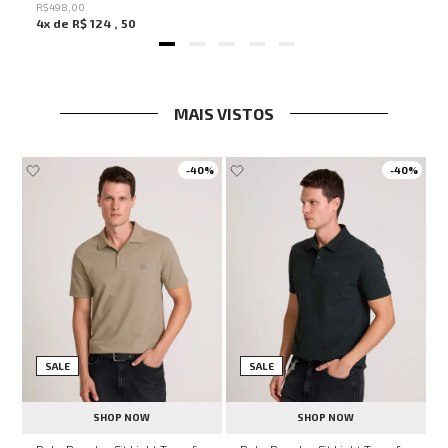
R$
498
,
00
4
x de
R$
124
,
50
MAIS VISTOS
-
40%
-
40%
SALE
SALE
SHOP NOW
SHOP NOW