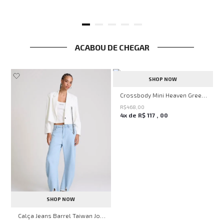
ACABOU DE CHEGAR
SHOP NOW
Crossbody Mini Heaven Green John John Feminina
R$
468
,
00
4
x de
R$
117
,
00
SHOP NOW
erry Flavor John John Feminina
Calça Jeans Barrel Taiwan John John Feminina