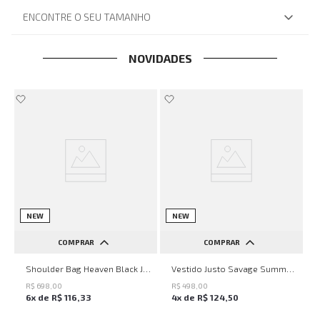
ENCONTRE O SEU TAMANHO
NOVIDADES
NEW
NEW
COMPRAR
COMPRAR
UN
PP
P
M
G
Shoulder Bag Heaven Black John John Feminina
Vestido Justo Savage Summer John John Feminino
R$
698
,
00
R$
498
,
00
6
x de
R$
116
,
33
4
x de
R$
124
,
50