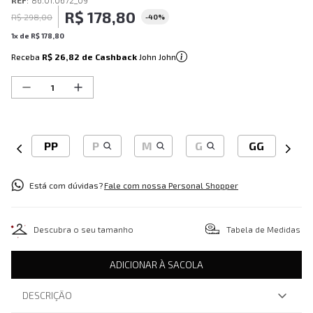
REF
:
86.01.0672_09
R$
178
,
80
R$
298
,
00
-
40%
1
x de
R$
178
,
80
Receba
R$ 26,82
de Cashback
John John
PP
P
M
G
GG
Está com dúvidas?
Fale com nossa Personal Shopper
Descubra o seu tamanho
Tabela de Medidas
ADICIONAR À SACOLA
DESCRIÇÃO