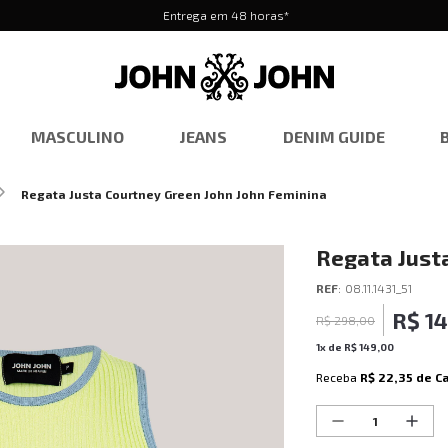
Entrega em 48 horas*
MASCULINO
JEANS
DENIM GUIDE
Regata Justa Courtney Green John John Feminina
Regata Just
Feminina
REF
:
08.11.1431_51
R$
1
R$
298
,
00
1
x de
R$
149
,
00
Receba
R$ 22,35
de C