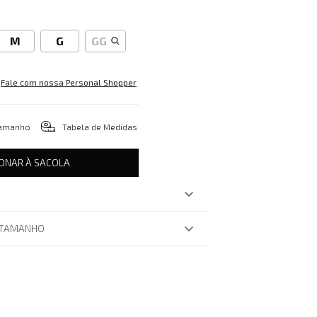
M
G
GG
Fale com nossa Personal Shopper
tamanho
Tabela de Medidas
IONAR À SACOLA
 TAMANHO