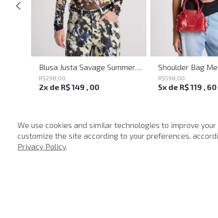
Saia Mini Heaven Knit John John Feminina
Blusa Justa Savage Summer John John Feminina
R$
298
,
00
R$
598
,
00
2
x de
R$
149
,
00
5
x de
R$
119
,
60
We use cookies and similar technologies to improve your
customize the site according to your preferences, accordin
-
40%
Privacy Policy
.