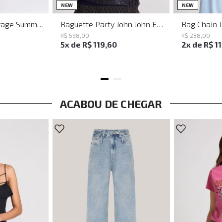
M
G
UN
NEW
NEW
Vestido Justo Savage Summer John John Feminino
Baguette Party John John Feminina
Bag Chain 
R$
598
,
00
R$
238
,
00
5
x de
R$
119
,
60
2
x de
R$
1
ACABOU DE CHEGAR