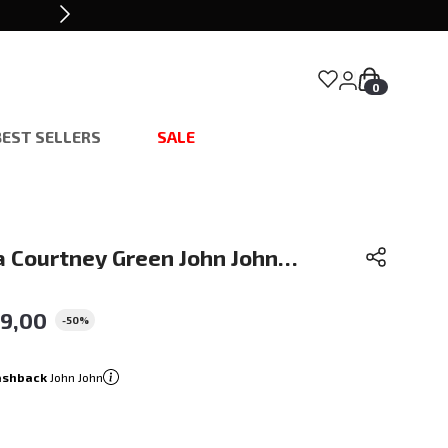
0
BEST SELLERS
SALE
a Courtney Green John John
49
,
00
-
50%
ashback
John John