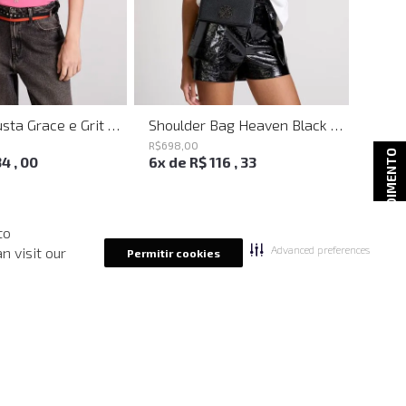
Camiseta Justa Grace e Grit Rosa John John Feminina
Shoulder Bag Heaven Black John John Feminina
R$
698
,
00
R$
218
,
ATENDIMENTO
34
,
00
6
x de
R$
116
,
33
2
x d
to
Advanced preferences
n visit our
Permitir cookies
-
40%