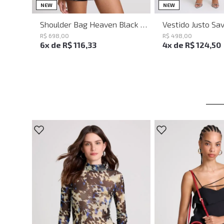
UN
PP
P
NEW
NEW
Shoulder Bag Heaven Black John John Feminina
R$
698
,
00
R$
498
,
00
6
x de
R$
116
,
33
4
x de
R$
124
,
50