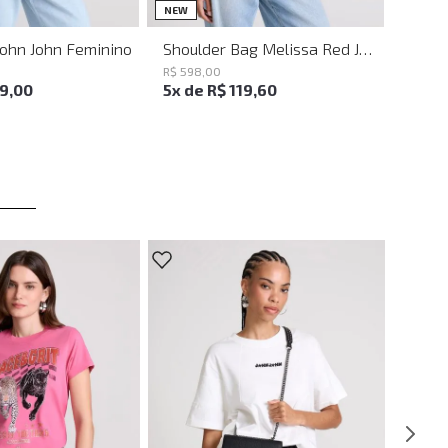
UN
UN
NEW
John John Feminino
Shoulder Bag Melissa Red John John Feminina
R$
598
,
00
19
,
00
5
x de
R$
119
,
60