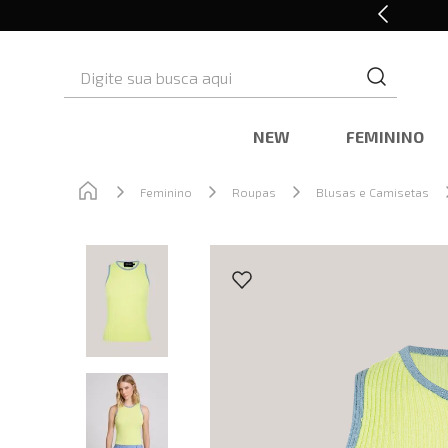
Retire em Loja e Ganhe 5% OFF
Digite sua busca aqui
NEW
FEMININO
Feminino
Roupas
Blusas e Camisetas