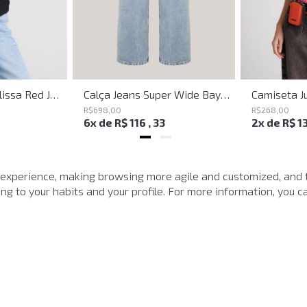
Shoulder Bag Melissa Red John John Feminina
Calça Jeans Super Wide Bayern John John Feminina
R$
698
,
00
R$
268
,
00
6
x de
R$
116
,
33
2
x de
R$
1
MAIS VISTOS
 experience, making browsing more agile and customized, and 
g to your habits and your profile. For more information, you ca
-
40%