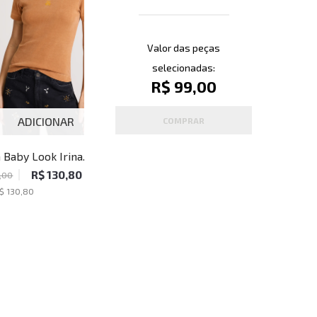
Valor das peças
selecionadas:
R$ 99,00
ADICIONAR
ADICIONAR
COMPRAR
 Baby Look Irina
Regata Cropped Irina John
t John John Feminina
John Feminina
R$ 130,80
R$ 168,00
,00
$ 130,80
1
x de
R$ 168,00