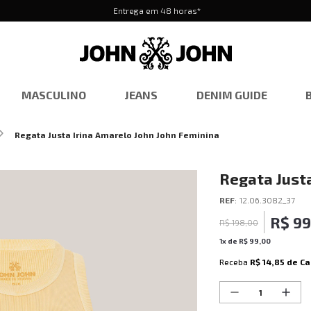
Entrega em 48 horas*
MASCULINO
JEANS
DENIM GUIDE
Regata Justa Irina Amarelo John John Feminina
Regata Justa
Feminina
REF
:
12.06.3082_37
R$
99
R$
198
,
00
1
x de
R$
99
,
00
Receba
R$ 14,85
de Ca