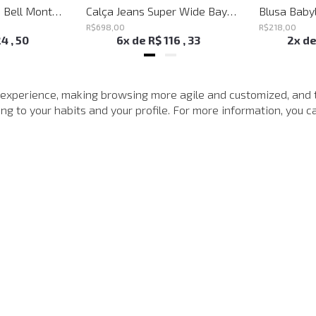
Calça Jeans Flare Bell Montpellier John John Feminina
Calça Jeans Super Wide Bayern John John Feminina
R$
698
,
00
R$
218
,
00
24
,
50
6
x de
R$
116
,
33
2
x d
MAIS VISTOS
 experience, making browsing more agile and customized, and 
g to your habits and your profile. For more information, you ca
-
40%
-
40%