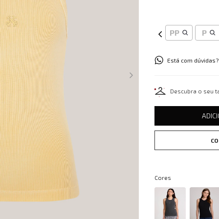
PP
P
Está com dúvidas?
Descubra o seu 
ADIC
CO
Cores