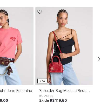
UN
UN
NEW
John John Feminino
Shoulder Bag Melissa Red John John Feminina
R$
598
,
00
19
,
00
5
x de
R$
119
,
60