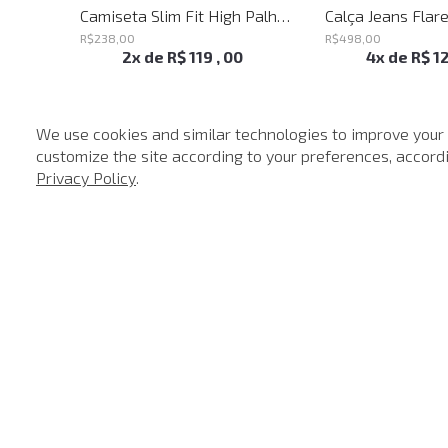
Blusa Justa Savage Summer John John Feminina
Camiseta Slim Fit High Palha John John Masculina
R$
238
,
00
R$
498
,
00
2
x de
R$
119
,
00
4
x de
R$
1
We use cookies and similar technologies to improve your
customize the site according to your preferences, accordin
-
40%
Privacy Policy
.