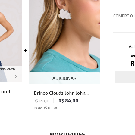
COMPRE O 
Val
se
R
ADICIONAR
ADICIONAR
marelo
Brinco Clouds John John
Feminino
R$ 84,00
R$ 168,00
1
x de
R$ 84,00
NOVIDADES