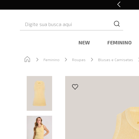
Retire em Loja e Ganhe 5% OFF
Digite sua busca aqui
NEW
FEMININO
Feminino
Roupas
Blusas e Camisetas