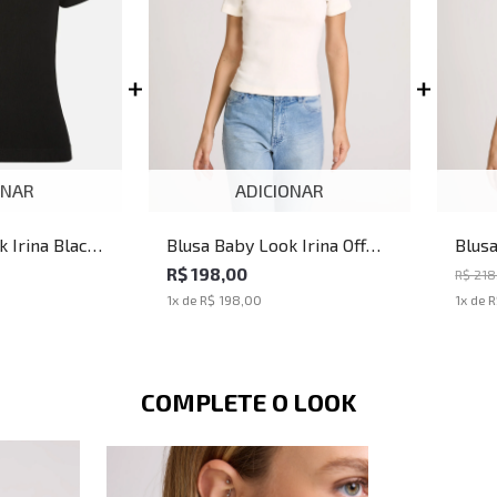
ONAR
ADICIONAR
 Irina Black
Blusa Baby Look Irina Off
Blusa
nina
John John Feminina
Carro
R$ 198,00
R$ 218
1
x de
R$ 198,00
1
x de
R
COMPLETE O LOOK