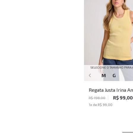
SELECIONE O TAMANHO PARA 
M
G
Regata Justa Irina A
John John Feminina
R$ 99,00
R$ 198,00
1
x de
R$ 99,00