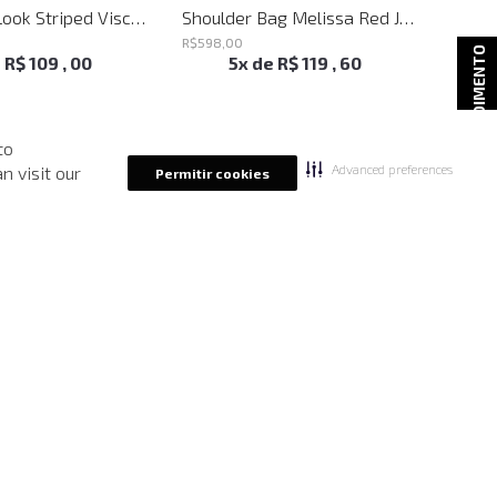
Blusa Babylook Striped Visco John John Feminina
Shoulder Bag Melissa Red John John Feminina
R$
598
,
00
R$
698
ATENDIMENTO
e
R$
109
,
00
5
x de
R$
119
,
60
to
Advanced preferences
n visit our
Permitir cookies