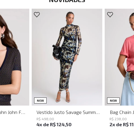
PP
P
M
G
NEW
NEW
Baguette Party John John Feminina
Vestido Justo Savage Summer John John Feminino
Bag Chain 
R$
498
,
00
R$
238
,
00
4
x de
R$
124
,
50
2
x de
R$
1