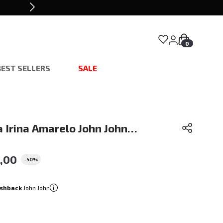
0
BEST SELLERS
SALE
 Irina Amarelo John John
,
00
-
50%
shback
John John