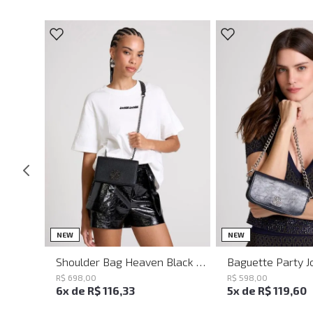
UN
UN
NEW
NEW
Shoulder Bag Heaven Black John John Feminina
R$
698
,
00
R$
598
,
00
6
x de
R$
116
,
33
5
x de
R$
119
,
60