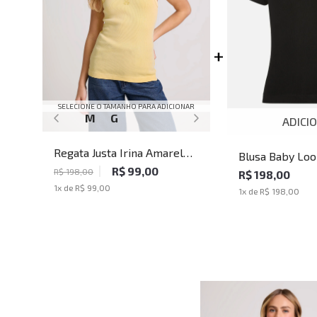
SELECIONE O TAMANHO PARA ADICIONAR
M
G
ADICI
Regata Justa Irina Amarelo
Blusa Baby Look
John John Feminina
R$ 99,00
John John Femi
R$ 198,00
R$ 198,00
1
x de
R$ 99,00
1
x de
R$ 198,00