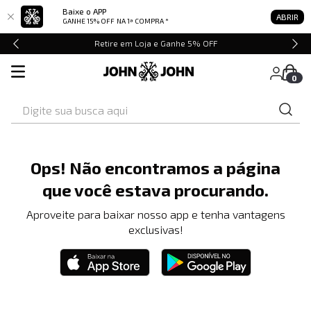
Baixe o APP
ABRIR
GANHE 15% OFF
NA 1ª COMPRA *
Retire em Loja e Ganhe 5% OFF
0
Digite sua busca aqui
Ops! Não encontramos a página
que você estava procurando.
Aproveite para baixar nosso app e tenha vantagens
exclusivas!