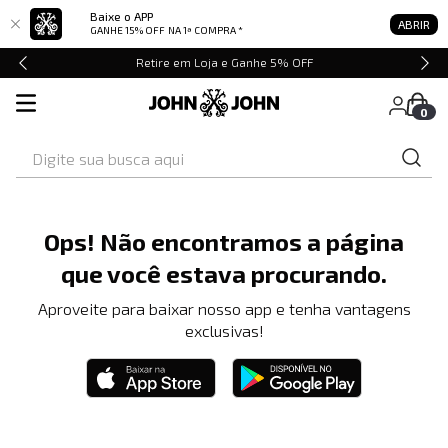
Baixe o APP
ABRIR
GANHE 15% OFF
NA 1ª COMPRA *
Retire em Loja e Ganhe 5% OFF
0
Digite sua busca aqui
Ops! Não encontramos a página
que você estava procurando.
Aproveite para baixar nosso app e tenha vantagens
exclusivas!