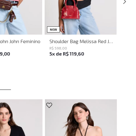
UN
UN
NEW
John John Feminino
Shoulder Bag Melissa Red John John Feminina
R$
598
,
00
19
,
00
5
x de
R$
119
,
60