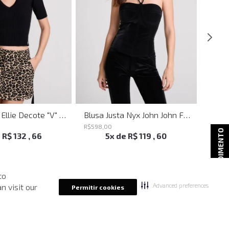
Blusa Justa Ellie Decote "V" Preto John John Feminina
Blusa Justa Nyx John John Feminina
R$
598
,
00
R$
498
ATENDIMENTO
e
R$
132
,
66
5
x de
R$
119
,
60
to
Advanced preferences
n visit our
Permitir cookies
-
40%