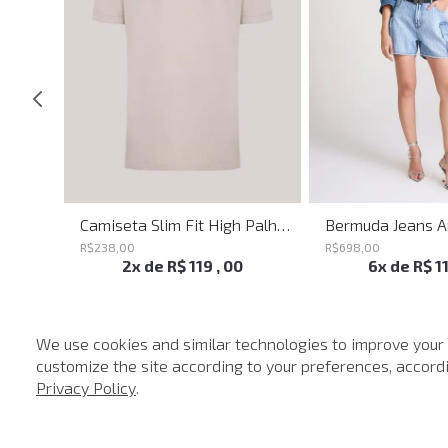
Calça Ampla Circle John John Feminina
Camiseta Slim Fit High Palha John John Masculina
R$
238
,
00
R$
698
,
00
2
x de
R$
119
,
00
6
x de
R$
1
We use cookies and similar technologies to improve your
customize the site according to your preferences, accordin
-
40%
-
40%
Privacy Policy
.