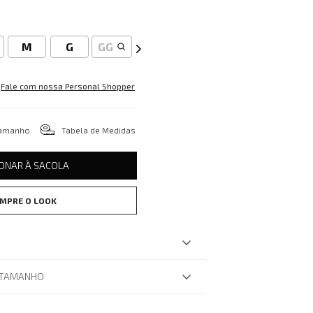
M
G
GG
Fale com nossa Personal Shopper
tamanho
Tabela de Medidas
IONAR À SACOLA
MPRE O LOOK
 TAMANHO