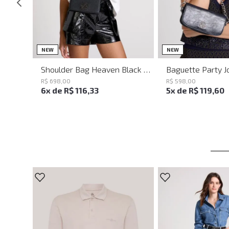
UN
UN
NEW
NEW
Shoulder Bag Heaven Black John John Feminina
R$
698
,
00
R$
598
,
00
6
x de
R$
116
,
33
5
x de
R$
119
,
60