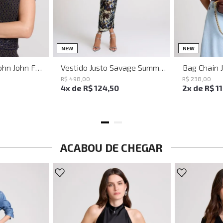
PP
P
M
G
NEW
NEW
Baguette Party John John Feminina
Vestido Justo Savage Summer John John Feminino
Bag Chain 
R$
498
,
00
R$
238
,
00
4
x de
R$
124
,
50
2
x de
R$
1
ACABOU DE CHEGAR