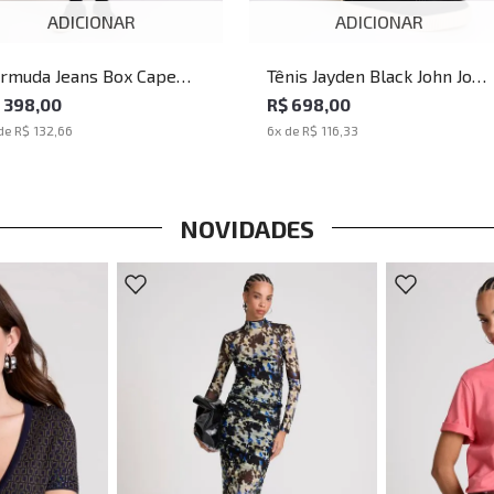
ADICIONAR
ADICIONAR
rmuda Jeans Box Cape
Tênis Jayden Black John John
wn John John Masculina
Masculino
 398,00
R$ 698,00
de
R$ 132,66
6
x de
R$ 116,33
NOVIDADES