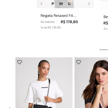
P
M
G
Regata Relaxed Fit
Be
Underground John John
R$ 178,80
To
R$ 298,00
R$
Masculina
1
x de
R$ 178,80
3
x 