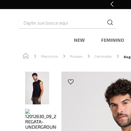
Retire em Loja e Ganhe 5% OFF
Digite sua busca aqui
NEW
FEMININO
Masculino
Roupas
Camisetas
Reg