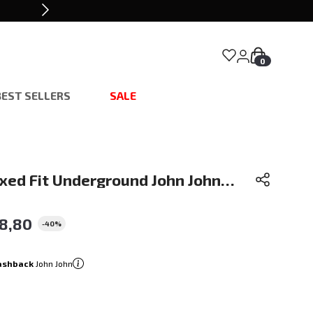
0
BEST SELLERS
SALE
xed Fit Underground John John
78
,
80
-
40%
ashback
John John