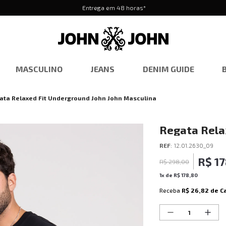
Entrega em 48 horas*
MASCULINO
JEANS
DENIM GUIDE
ata Relaxed Fit Underground John John Masculina
Regata Rela
Masculina
REF
:
12.01.2630_09
R$
1
R$
298
,
00
1
x de
R$
178
,
80
Receba
R$ 26,82
de C