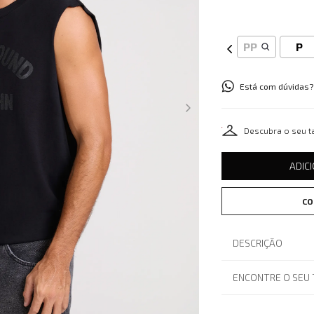
PP
P
Está com dúvidas?
Descubra o seu 
ADIC
CO
DESCRIÇÃO
ENCONTRE O SEU