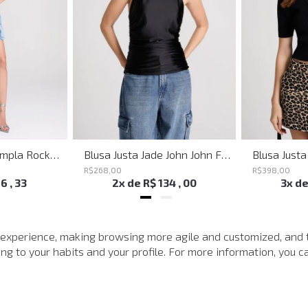
Bermuda Jeans Ampla Rockford John John Feminina
Blusa Justa Jade John John Feminina
R$
268
,
00
R$
398
,
00
16
,
33
2
x de
R$
134
,
00
3
x d
MAIS VISTOS
 experience, making browsing more agile and customized, and 
g to your habits and your profile. For more information, you ca
-
40%