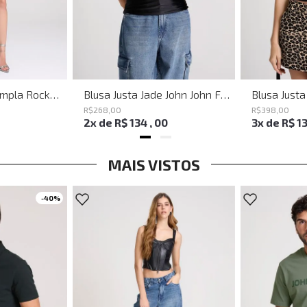
Bermuda Jeans Ampla Rockford John John Feminina
Blusa Justa Jade John John Feminina
R$
268
,
00
R$
398
,
00
2
x de
R$
134
,
00
3
x de
R$
1
MAIS VISTOS
-
40%