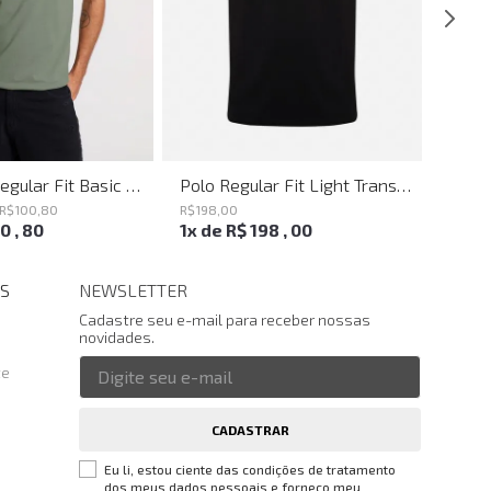
Camiseta Regular Fit Basic Verde Joh John Masculina
Polo Regular Fit Light Transfer Preto John John Masculina
R$
100
,
80
R$
198
,
00
R$
198
,
00
,
80
1
x de
R$
198
,
00
1
x d
S
NEWSLETTER
Cadastre seu e-mail para receber nossas
novidades.
te
CADASTRAR
Eu li, estou ciente das condições de tratamento
dos meus dados pessoais e forneço meu