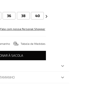
36
38
40
Fale com nossa Personal Shopper
tamanho
Tabela de Medidas
IONAR À SACOLA
 TAMANHO