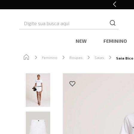
Cashback nas compras
Digite sua busca aqui
NEW
FEMININO
Feminino
Roupas
Saias
Saia Bico