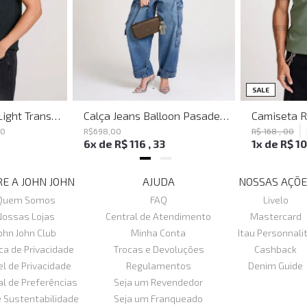
SALE
Polo Regular Fit Light Transfer Verde Escuro John John Masculina
Calça Jeans Balloon Pasadena John John Feminina
80
R$
698
,
00
R$
168
,
00
6
x de
R$
116
,
33
1
x de
R$
1
E A JOHN JOHN
AJUDA
NOSSAS AÇÕE
Quem Somos
FAQ
Livelo
Nossas Lojas
Central de Atendimento
Mastercard
ohn John Club
Minha Conta
Itau Personnali
ica de Privacidade
Trocas e Devoluções
Cashback
el de Privacidade
Regulamentos
Denim Guide
al de Preferências
Seja um Revendedor
e Sustentabilidade
Seja um Franqueado