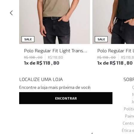
SALE
SALE
Shoulder Bag Heaven Black John John Feminina
Polo Regular Fit Light Transfer Bege Médio John John Masculina
R$
198
,
00
R$
118
,
80
R$
198
,
00
R$
118
,
1
x de
R$
118
,
80
1
x de
R$
118
,
80
LOCALIZE UMA LOJA
SOBR
Encontre a loja mais próxima de você:
J
Polít
Pain
Centr
Ética 