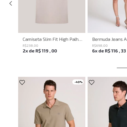
Calça Ampla Circle John John Feminina
Camiseta Slim Fit High Palha John John Masculina
R$
238
,
00
R$
698
,
00
2
x de
R$
119
,
00
6
x de
R$
116
,
33
-
40%