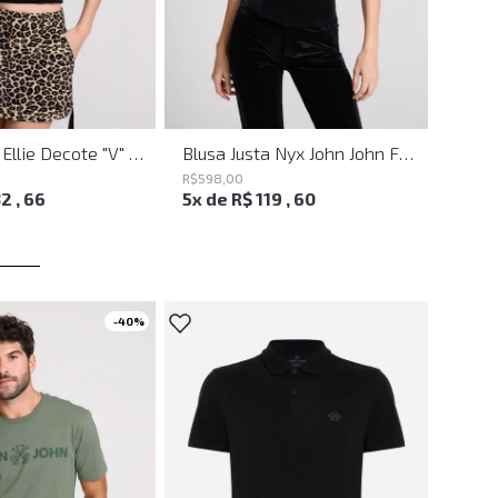
Blusa Justa Ellie Decote "V" Preto John John Feminina
Blusa Justa Nyx John John Feminina
R$
598
,
00
R$
498
32
,
66
5
x de
R$
119
,
60
4
x d
-
40%