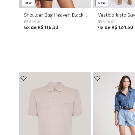
UN
PP
P
NEW
NEW
Shoulder Bag Heaven Black John John Feminina
R$
698
,
00
R$
498
,
00
6
x de
R$
116
,
33
4
x de
R$
124
,
50