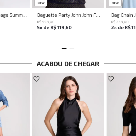
M
G
UN
NEW
NEW
Vestido Justo Savage Summer John John Feminino
Baguette Party John John Feminina
Bag Chain 
R$
598
,
00
R$
238
,
00
5
x de
R$
119
,
60
2
x de
R$
1
ACABOU DE CHEGAR