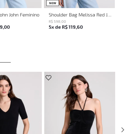
UN
UN
NEW
John John Feminino
Shoulder Bag Melissa Red John John Feminina
R$
598
,
00
19
,
00
5
x de
R$
119
,
60