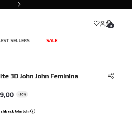
0
BEST SELLERS
SALE
ite 3D John John Feminina
19
,
00
-
50%
ashback
John John