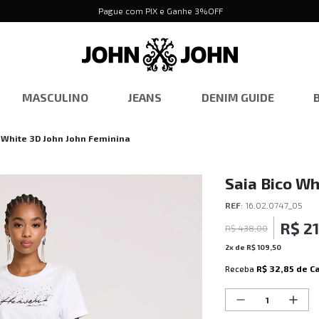
Pague com PIX e Ganhe 3%OFF
MASCULINO
JEANS
DENIM GUIDE
 White 3D John John Feminina
Saia Bico Wh
REF
:
16.02.0747_05
R$
2
R$
438
,
00
2
x de
R$
109
,
50
Receba
R$ 32,85
de C