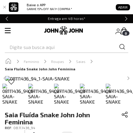
Baixe o APP
ABRIR
GANHE 15% OFF
NA 1ª COMPRA *
Entrega em 48 horas*
0
Digite sua busca aqui
Feminino
Roupas
Saias
Saia Fluída Snake John John Feminina
Saia Fluída Snake John John
Feminina
REF
:
08.11.1436_94