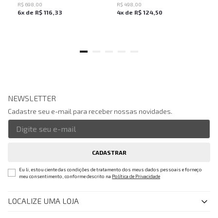
R$
698
,
00
R$
498
,
00
6
x de
R$
116
,
33
4
x de
R$
124
,
50
NEWSLETTER
Cadastre seu e-mail para receber nossas novidades.
CADASTRAR
Eu li, estou ciente das condições de tratamento dos meus dados pessoais e forneço
meu consentimento, conforme descrito na
Política de Privacidade
LOCALIZE UMA LOJA