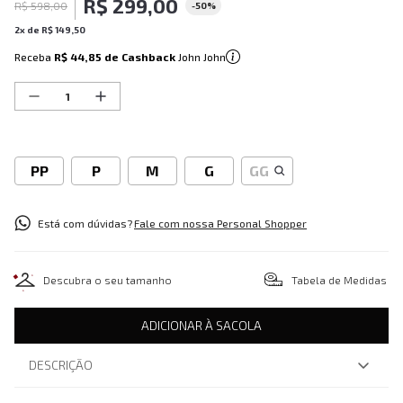
R$
299
,
00
R$
598
,
00
-
50%
2
x de
R$
149
,
50
Receba
R$ 44,85
de Cashback
John John
PP
P
M
G
GG
Está com dúvidas?
Fale com nossa Personal Shopper
Descubra o seu tamanho
Tabela de Medidas
ADICIONAR À SACOLA
DESCRIÇÃO