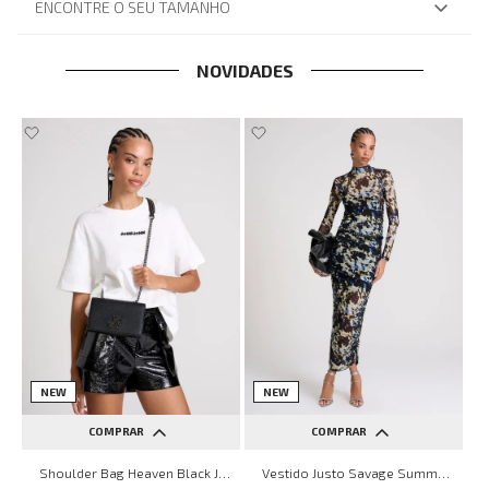
ENCONTRE O SEU TAMANHO
NOVIDADES
NEW
NEW
COMPRAR
COMPRAR
UN
PP
P
M
G
Shoulder Bag Heaven Black John John Feminina
Vestido Justo Savage Summer John John Feminino