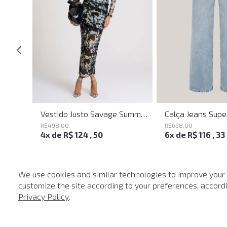
Calça Jeans Flare Bell Montpellier John John Feminina
Vestido Justo Savage Summer John John Feminino
R$
498
,
00
R$
698
,
00
4
x de
R$
124
,
50
6
x de
R$
116
,
33
We use cookies and similar technologies to improve your
customize the site according to your preferences, accordin
-
40%
Privacy Policy
.