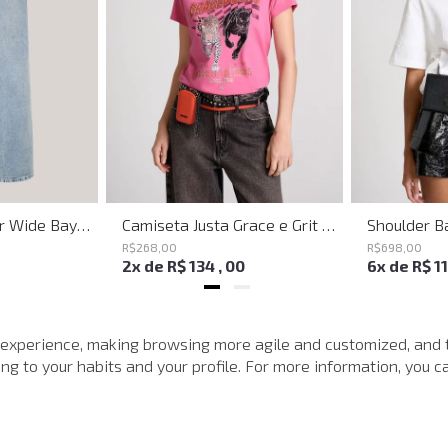
Calça Jeans Super Wide Bayern John John Feminina
Camiseta Justa Grace e Grit Rosa John John Feminina
R$
268
,
00
R$
698
,
00
2
x de
R$
134
,
00
6
x de
R$
1
MAIS VISTOS
 experience, making browsing more agile and customized, and 
g to your habits and your profile. For more information, you ca
-
40%