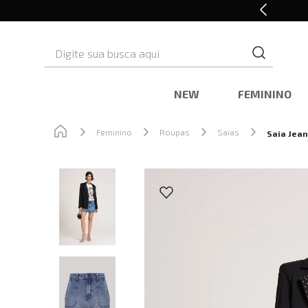
Retire em Loja e Ganhe 5% OFF
Digite sua busca aqui
NEW
FEMININO
Feminino
Roupas
Saias
Saia Jea