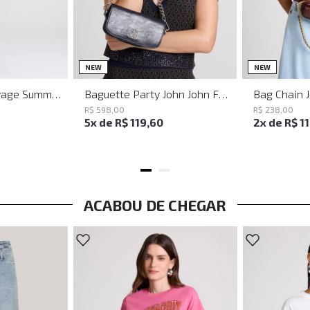
M
G
UN
NEW
NEW
Vestido Justo Savage Summer John John Feminino
Baguette Party John John Feminina
Bag Chain 
R$
598
,
00
R$
238
,
00
5
x de
R$
119
,
60
2
x de
R$
1
ACABOU DE CHEGAR