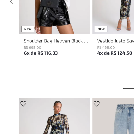
UN
PP
P
NEW
NEW
Shoulder Bag Heaven Black John John Feminina
R$
698
,
00
R$
498
,
00
6
x de
R$
116
,
33
4
x de
R$
124
,
50