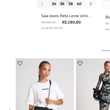
34
36
38
40
42
44
46
Saia Jeans Reta Leme John
Bl
John Feminina
R$ 280,80
Fe
R$ 468,00
R$ 
2
x de
R$ 140,40
6
x 