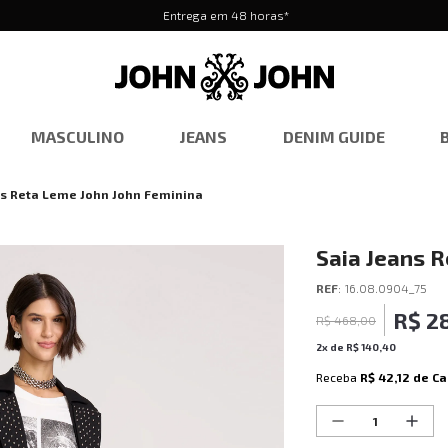
Entrega em 48 horas*
MASCULINO
JEANS
DENIM GUIDE
ns Reta Leme John John Feminina
Saia Jeans 
REF
:
16.08.0904_75
R$
2
R$
468
,
00
2
x de
R$
140
,
40
Receba
R$ 42,12
de Ca