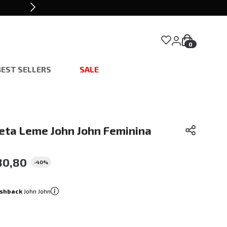
0
BEST SELLERS
SALE
Reta Leme John John Feminina
80
,
80
-
40%
shback
John John