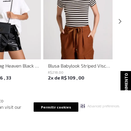
Shoulder Bag Heaven Black John John Feminina
Blusa Babylook Striped Visco John John Feminina
Bag C
R$
218
,
00
R$
238
ATENDIMENTO
16
,
33
2
x de
R$
109
,
00
2
x d
to
Advanced preferences
n visit our
Permitir cookies
-
40%