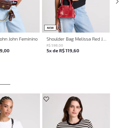
UN
UN
NEW
John John Feminino
Shoulder Bag Melissa Red John John Feminina
R$
598
,
00
19
,
00
5
x de
R$
119
,
60