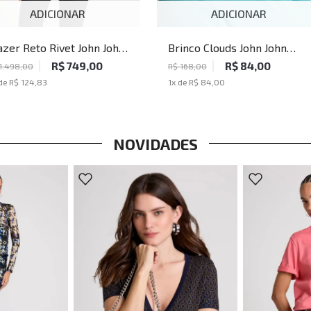
ADICIONAR
ADICIONAR
azer Reto Rivet John John
Brinco Clouds John John
minino
Feminino
R$ 749,00
R$ 84,00
1.498,00
R$ 168,00
de
R$ 124,83
1
x de
R$ 84,00
NOVIDADES