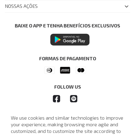
Nossas Lojas
FAQ
NOSSAS AÇÕES
John John Club
Central de Atendimento
Livelo
Política de Privacidade
Minha Conta
Azul Fidelidade
BAIXE O APP E TENHA BENEFÍCIOS EXCLUSIVOS
Painel de Privacidade
Trocas e Devoluções
Mastercard
Central de Preferências
Regulamentos
Itau Personnalite
Ética e Sustentabilidade
Seja um Revendedor
Denim Guide
ModaComVerso
Seja um Franqueado
FORMAS DE PAGAMENTO
APP
Drop Your Jeans
FOLLOW US
We use cookies and similar technologies to improve
your experience, making browsing more agile and
customized, and to customize the site according to