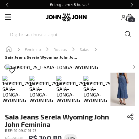
Entrega em 48 horas*
0
Digite sua busca aqui
Feminino
Roupas
Saias
Saia Jeans Sereia Wyoming John John Feminina
Saia Jeans Sereia Wyoming John
John Feminina
REF
:
16.09.0191_75
R$
340
,
80
R$
568
,
00
-
40%