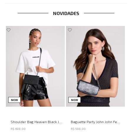
NOVIDADES
NEW
NEW
Shoulder Bag Heaven Black John John Feminina
Baguette Party John John Feminina
R$
698
,
00
R$
598
,
00