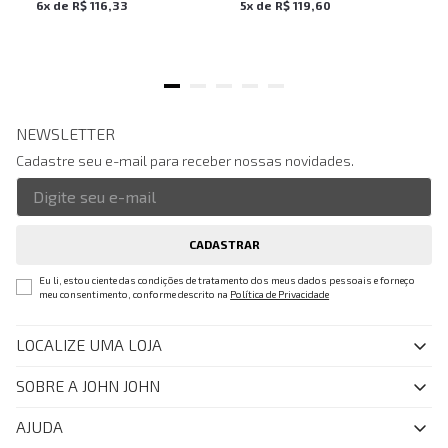
6
x de
R$
116
,
33
5
x de
R$
119
,
60
NEWSLETTER
Cadastre seu e-mail para receber nossas novidades.
CADASTRAR
Eu li, estou ciente das condições de tratamento dos meus dados pessoais e forneço
meu consentimento, conforme descrito na
Política de Privacidade
LOCALIZE UMA LOJA
SOBRE A JOHN JOHN
Quem Somos
AJUDA