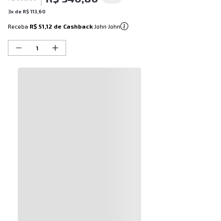
3
x de
R$
113
,
60
Receba
R$ 51,12
de Cashback
John John