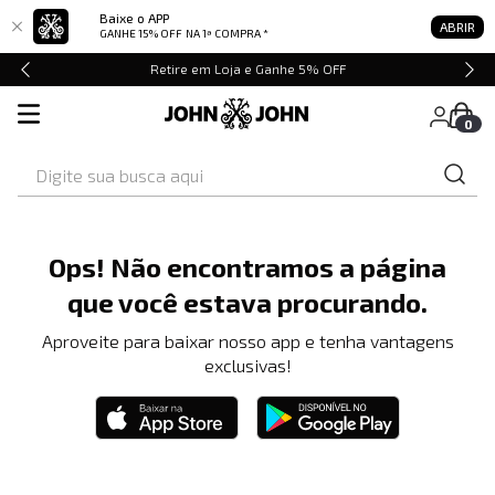
Baixe o APP
ABRIR
GANHE 15% OFF
NA 1ª COMPRA *
Retire em Loja e Ganhe 5% OFF
0
Digite sua busca aqui
Ops! Não encontramos a página
que você estava procurando.
Aproveite para baixar nosso app e tenha vantagens
exclusivas!