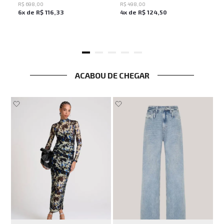
R$
698
,
00
R$
498
,
00
6
x de
R$
116
,
33
4
x de
R$
124
,
50
ACABOU DE CHEGAR