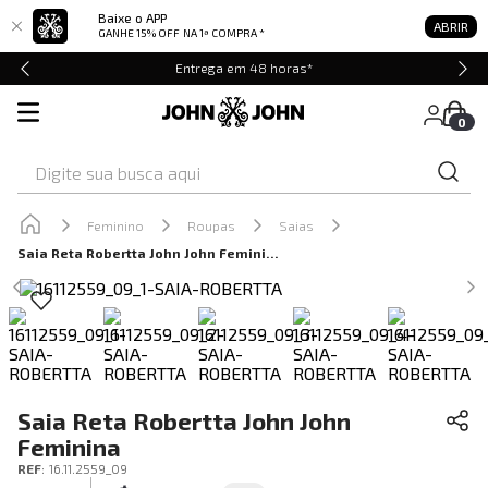
Baixe o APP
ABRIR
GANHE 15% OFF
NA 1ª COMPRA *
Entrega em 48 horas*
0
Digite sua busca aqui
Feminino
Roupas
Saias
Saia Reta Robertta John John Feminina
Saia Reta Robertta John John
Feminina
REF
:
16.11.2559_09