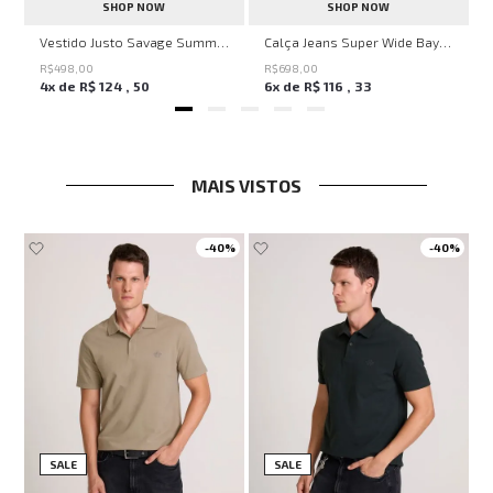
SHOP NOW
SHOP NOW
ell Montpellier John John Feminina
Vestido Justo Savage Summer John John Feminino
Calça Jeans Super Wide Bayern John John Feminina
R$
498
,
00
R$
698
,
00
4
x de
R$
124
,
50
6
x de
R$
116
,
33
MAIS VISTOS
-
40%
-
40%
SALE
SALE