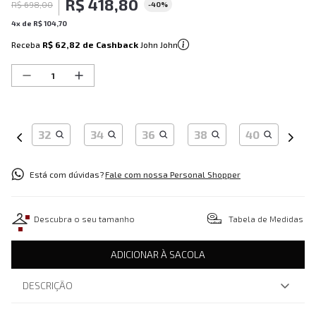
R$
418
,
80
R$
698
,
00
-
40%
4
x de
R$
104
,
70
Receba
R$ 62,82
de Cashback
John John
32
34
36
38
40
Está com dúvidas?
Fale com nossa Personal Shopper
Descubra o seu tamanho
Tabela de Medidas
ADICIONAR À SACOLA
DESCRIÇÃO