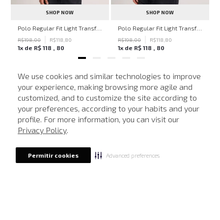
SHOP NOW
SHOP NOW
hn John Feminina
Polo Regular Fit Light Transfer Bege Médio John John Masculina
Polo Regular Fit Light Transfer Verde Escuro John John Masculina
R$
198
,
00
R$
118
,
80
R$
198
,
00
R$
118
,
80
1
x de
R$
118
,
80
1
x de
R$
118
,
80
We use cookies and similar technologies to improve
your experience, making browsing more agile and
NEWSLETTER
customized, and to customize the site according to
ATENDIMENTO
Cadastre seu e-mail para receber nossas novidades.
your preferences, according to your habits and your
profile. For more information, you can visit our
Privacy Policy
.
CADASTRAR
Advanced preferences
Permitir cookies
Eu li, estou ciente das condições de tratamento dos meus dados pessoais e forneço
meu consentimento, conforme descrito na
Política de Privacidade
LOCALIZE UMA LOJA
SOBRE A JOHN JOHN