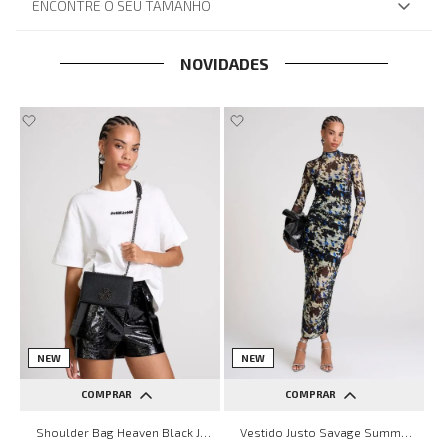
ENCONTRE O SEU TAMANHO
NOVIDADES
NEW
NEW
COMPRAR
COMPRAR
UN
PP
P
M
G
Shoulder Bag Heaven Black John John Feminina
Vestido Justo Savage Summer John John Feminino