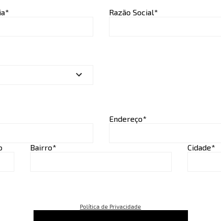
ia*
Razão Social*
Endereço*
o
Bairro*
Cidade*
Política de Privacidade