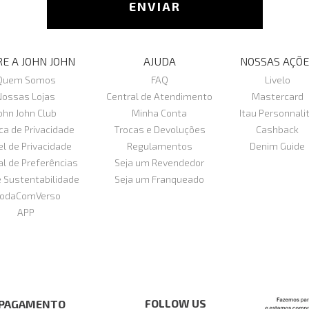
ENVIAR
E A JOHN JOHN
AJUDA
NOSSAS AÇÕE
Quem Somos
FAQ
Livelo
Nossas Lojas
Central de Atendimento
Mastercard
ohn John Club
Minha Conta
Itau Personnali
ica de Privacidade
Trocas e Devoluções
Cashback
el de Privacidade
Regulamentos
Denim Guide
al de Preferências
Seja um Revendedor
e Sustentabilidade
Seja um Franqueado
odaComVerso
APP
FOLLOW US
 PAGAMENTO